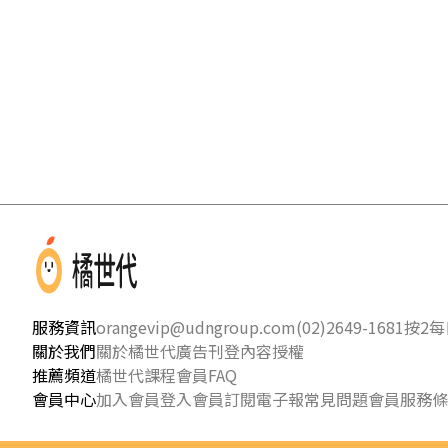
服務資訊
orangevip@udngroup.com
(02)2649-1681按2
每日
關於我們
關於橘世代
廣告刊登
內容授權
推薦頻道
橘世代課程
會員FAQ
會員中心
加入會員
登入會員
訂閱電子報
常見問題
會員服務條