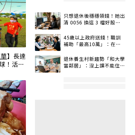
只想退休後穩穩領錢！她出
清 0056 換這 3 檔好股：
股價高點照樣買
45歲以上政府送錢！職訓
補助「最高10萬」：在
職、待業都能申請
年華
】長達
退休養生村新趨勢「和大學
氣球！活動
當鄰居」：沒上課不能住、
票方式一
宿舍變養老房