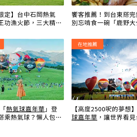
限定】台中石岡熱氣
饗客推薦！到台東搭完
王功漁火節，三大精彩
別忘啃食一碗「鹿野大
看！
在地推薦
東「
熱氣球嘉年華
」登
【高度2500呎的夢想
搭乘熱氣球？懶人包一
球嘉年華
，讓世界看見