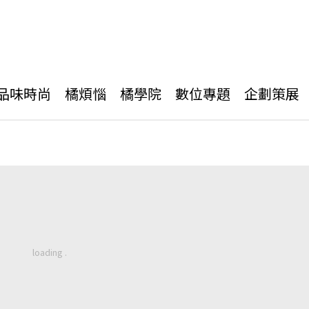
品味時尚
橘煩惱
橘學院
數位專題
企劃策展