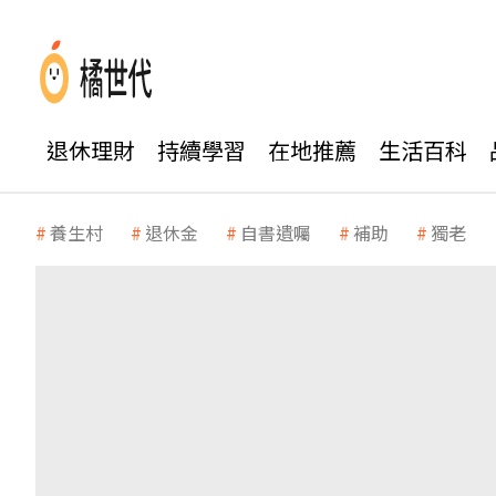
退休理財
持續學習
在地推薦
生活百科
養生村
退休金
自書遺囑
補助
獨老