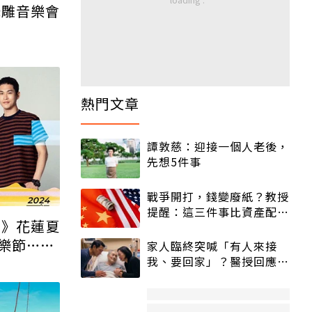
光雕音樂會
熱門文章
譚敦慈：迎接一個人老後，
先想5件事
戰爭開打，錢變廢紙？教授
提醒：這三件事比資產配置
包》花蓮夏
更重要！
樂節…超
家人臨終突喊「有人來接
我、要回家」？醫授回應方
篇
式快學：避免抱憾終生