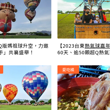
Q版媽祖球升空，力邀
【2023台東
熱氣球嘉
手」共襄盛舉！
60天、逾50顆超Q熱
亮點、日程、場次、購
次看
愛吃橘