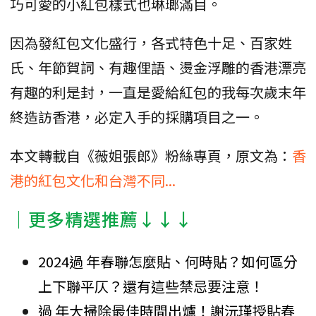
巧可愛的小紅包樣式也琳瑯滿目。
因為發紅包文化盛行，各式特色十足、百家姓
氏、年節賀詞、有趣俚語、燙金浮雕的香港漂亮
有趣的利是封，一直是愛給紅包的我每次歲末年
終造訪香港，必定入手的採購項目之一。
本文轉載自《薇姐張郎》粉絲專頁，原文為：
香
港的紅包文化和台灣不同...
│更多精選推薦↓↓↓
2024過 年春聯怎麼貼、何時貼？如何區分
上下聯平仄？還有這些禁忌要注意！
過 年大掃除最佳時間出爐！謝沅瑾授貼春