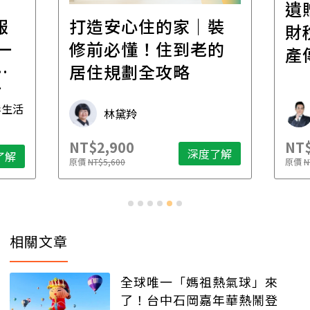
遺
報
打造安心住的家｜裝
財
一
修前必懂！住到老的
產
一
居住規劃全攻略
先
毒生活
林黛羚
NT$2,900
NT$
深度了解
了解
原價
NT$5,600
原價
N
相關文章
全球唯一「媽祖熱氣球」來
了！台中石岡嘉年華熱鬧登