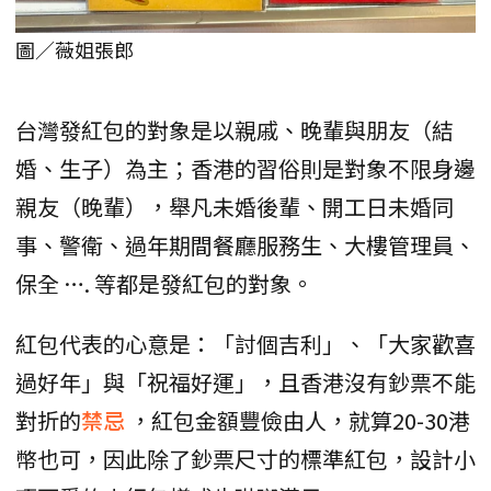
圖／薇姐張郎
台灣發紅包的對象是以親戚、晚輩與朋友（結
婚、生子）為主；香港的習俗則是對象不限身邊
親友（晚輩），舉凡未婚後輩、開工日未婚同
事、警衛、過年期間餐廳服務生、大樓管理員、
保全 …. 等都是發紅包的對象。
紅包代表的心意是：「討個吉利」、「大家歡喜
過好年」與「祝福好運」，且香港沒有鈔票不能
對折的
禁忌
，紅包金額豐儉由人，就算20-30港
幣也可，因此除了鈔票尺寸的標準紅包，設計小