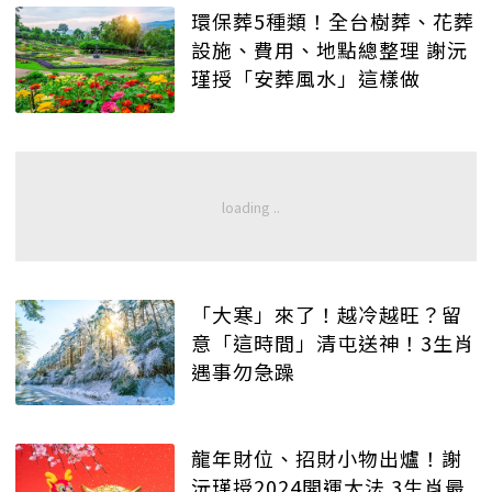
環保葬5種類！全台樹葬、花葬
設施、費用、地點總整理 謝沅
瑾授「安葬風水」這樣做
「大寒」來了！越冷越旺？留
意「這時間」清屯送神！3生肖
遇事勿急躁
龍年財位、招財小物出爐！謝
沅瑾授2024開運大法 3生肖最