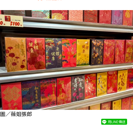
圖／薇姐張郎
用LINE傳送