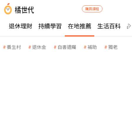
購買課程
退休理財
持續學習
在地推薦
生活百科
養生村
退休金
自書遺囑
補助
獨老