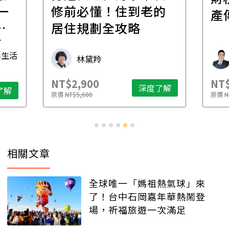
一
修前必懂！住到老的
產
一
居住規劃全攻略
先
毒生活
林黛羚
NT$2,900
NT$
深度了解
了解
原價
NT$5,600
原價
N
相關文章
全球唯一「媽祖熱氣球」來
了！台中石岡嘉年華熱鬧登
場，祈福旅遊一次滿足