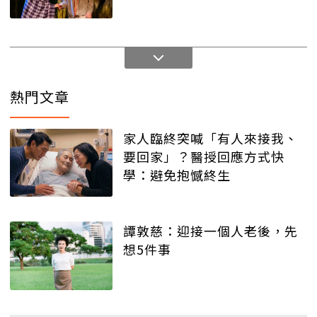
熱門文章
家人臨終突喊「有人來接我、
要回家」？醫授回應方式快
學：避免抱憾終生
譚敦慈：迎接一個人老後，先
想5件事