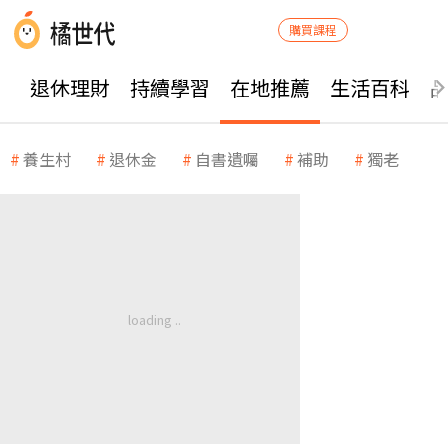
購買課程
退休理財
持續學習
在地推薦
生活百科
養生村
退休金
自書遺囑
補助
獨老