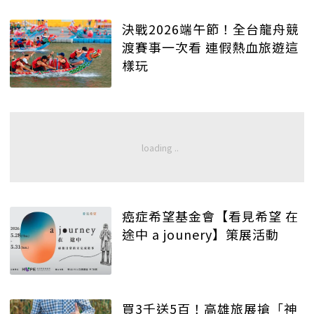
決戰2026端午節！全台龍舟競
渡賽事一次看 連假熱血旅遊這
樣玩
癌症希望基金會【看見希望 在
途中 a jounery】策展活動
買3千送5百！高雄旅展搶「神