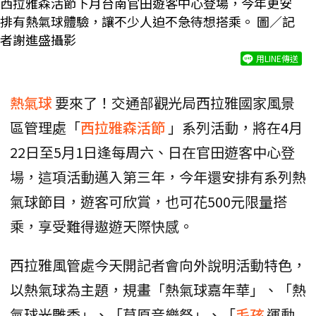
西拉雅森活節下月台南官田遊客中心登場，今年更安
排有熱氣球體驗，讓不少人迫不急待想搭乘。 圖／記
者謝進盛攝影
用LINE傳送
熱氣球
要來了！交通部觀光局西拉雅國家風景
區管理處「
西拉雅森活節
」系列活動，將在4月
22日至5月1日逢每周六、日在官田遊客中心登
場，這項活動邁入第三年，今年還安排有系列熱
氣球節目，遊客可欣賞，也可花500元限量搭
乘，享受難得遨遊天際快感。
西拉雅風管處今天開記者會向外說明活動特色，
以熱氣球為主題，規畫「熱氣球嘉年華」、「熱
氣球光雕秀」、「草原音樂祭」、「
毛孩
運動