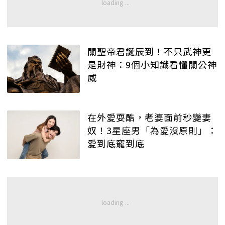
關聖帝君誕辰到！不只武神更
是財神：9個小知識看懂關公神
威
在外愛耍酷，老婆面前秒變妻
奴！3星座男「為愛沒原則」：
愛到底寵到底