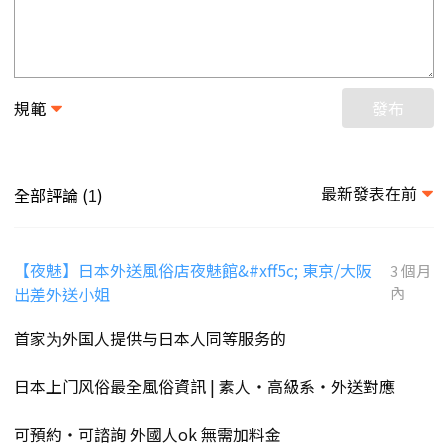
規範
發布
最新發表在前
全部評論 (
)
1
【夜魅】日本外送風俗店夜魅館&#xff5c; 東京/大阪
3 個月
出差外送小姐
內
首家为外国人提供与日本人同等服务的
日本上门风俗最全風俗資訊 | 素人・高級系・外送對應
可預約・可諮詢 外國人ok 無需加料金