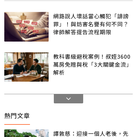
網路說人壞話當心觸犯「誹謗
罪」！與妨害名譽有何不同？
律師解答提告流程期限
教科書級避稅案例！叔姪3600
萬房免贈與稅「3大關鍵金流」
解析
熱門文章
譚敦慈：迎接一個人老後，先