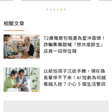
相關文章
72歲獨居包租婆為愛沖昏頭！
詐騙集團甜喊「想共度餘生」
店員一招保住錢
以前怕孩子沉迷手機，現在換
長輩停不下來！AI 短劇為何越
看越入迷？小心 5 個生活警訊