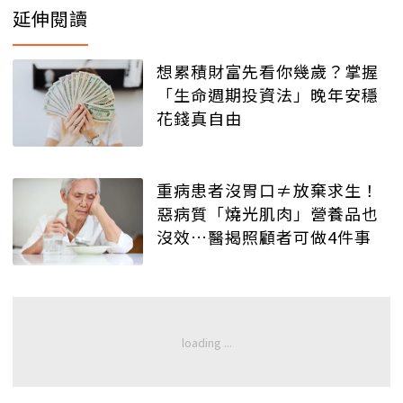
延伸閱讀
想累積財富先看你幾歲？掌握
「生命週期投資法」晚年安穩
花錢真自由
重病患者沒胃口≠放棄求生！
惡病質「燒光肌肉」營養品也
沒效…醫揭照顧者可做4件事