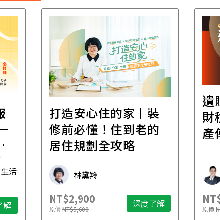
遺
報
打造安心住的家｜裝
財
一
修前必懂！住到老的
產
一
居住規劃全攻略
先
毒生活
林黛羚
NT$2,900
NT$
深度了解
了解
原價
NT$5,600
原價
N