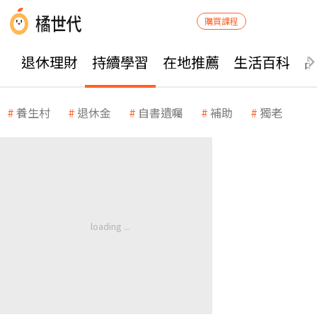
購買課程
退休理財
持續學習
在地推薦
生活百科
養生村
退休金
自書遺囑
補助
獨老