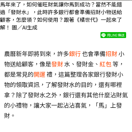
馬年來了，如何催旺財氣讓你馬到成功？當然不能錯
過「發財水」，此時許多銀行都會準備招財小物送給
顧客，怎麼領？如何使用？跟著《橘世代》一起來了
解！ 圖／AI生成
用LINE傳送
農曆新年即將到來，許多
銀行
也會準備
招財
小
物送給顧客，像是
發財
水、發財金、
紅包
等，
都是常見的
開運
禮，這篇整理各家銀行發財小
物的領取資訊，了解發財水的目的，還有哪裡
拿？除了發財水之外，銀行還有其他什麼沾財氣
的小禮物，讓大家一起沾沾喜氣，「馬」上發
財。