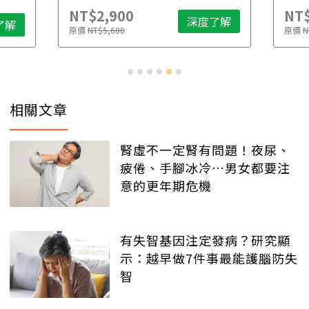
NT$2,900
NT$
深度了解
了解
原價
NT$5,600
原價
N
相關文章
腎虛不一定腎有問題！夜尿、
疲倦、手腳冰冷…男女都要注
意的更年期危機
有失智基因注定發病？研究顯
示：越早做7件事最能護腦防失
智