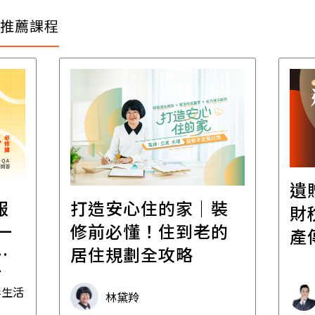
推薦課程
遺
報
打造安心住的家｜裝
財
一
修前必懂！住到老的
產
一
居住規劃全攻略
先
毒生活
林黛羚