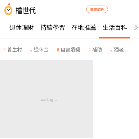
購買課程
退休理財
持續學習
在地推薦
生活百科
養生村
退休金
自書遺囑
補助
獨老