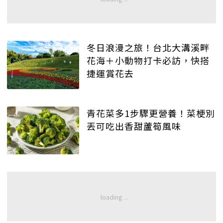
冬日浪漫之旅！台北大溝溪畔
花海＋小動物打卡必訪，快搭
捷運賞花去
青花菜多1步驟更營養！菜梗別
丟可吃出香甜蘆筍風味