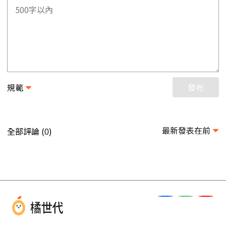
規範
發布
最新發表在前
全部評論 (
)
0