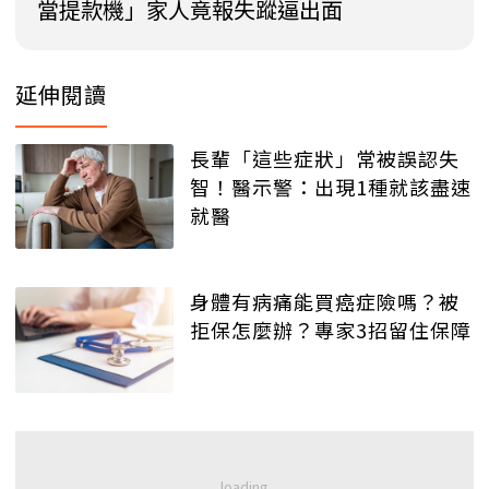
當提款機」家人竟報失蹤逼出面
延伸閱讀
長輩「這些症狀」常被誤認失
智！醫示警：出現1種就該盡速
就醫
身體有病痛能買癌症險嗎？被
拒保怎麼辦？專家3招留住保障