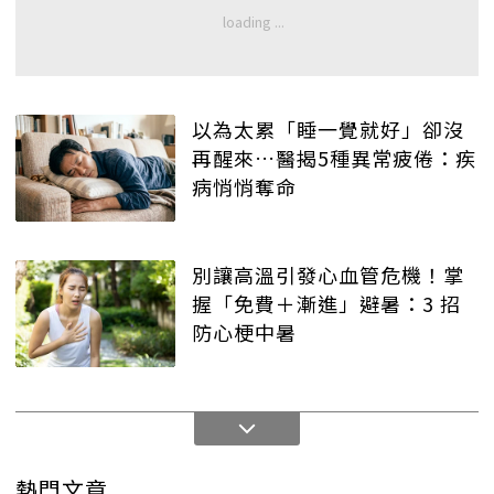
以為太累「睡一覺就好」卻沒
再醒來…醫揭5種異常疲倦：疾
病悄悄奪命
別讓高溫引發心血管危機！掌
握「免費＋漸進」避暑：3 招
防心梗中暑
熱門文章