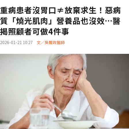
重病患者沒胃口≠放棄求生！惡病
質「燒光肌肉」營養品也沒效…醫
揭照顧者可做4件事
2026-01-21 10:27
文／吳聲政醫師