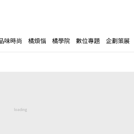
品味時尚
橘煩惱
橘學院
數位專題
企劃策展