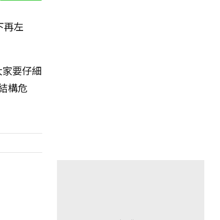
下再左
大家要仔細
結構危