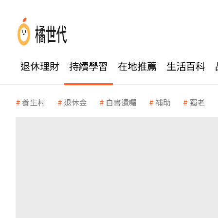
退休理財
持續學習
在地推薦
生活百科
養生村
退休金
自書遺囑
補助
獨老