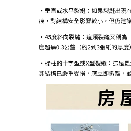
•垂直或水平裂縫：
如果裂縫出現
痕，對結構安全影響較小，但仍建
•45度斜向裂縫：
這類裂縫又稱為
度超過0.3公釐（約2到3張紙的
•樑柱的十字型或X型裂縫：
這是最
其結構已嚴重受損，應立即撤離，