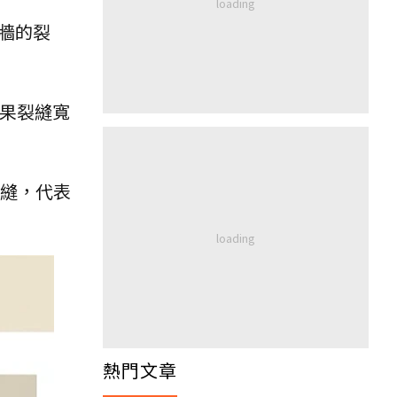
牆的裂
果裂縫寬
。
裂縫，代表
熱門文章