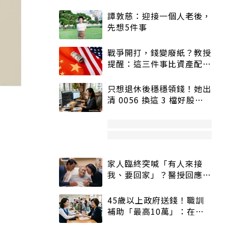
譚敦慈：迎接一個人老後，
先想5件事
戰爭開打，錢變廢紙？教授
提醒：這三件事比資產配置
更重要！
只想退休後穩穩領錢！她出
清 0056 換這 3 檔好股：
股價高點照樣買
家人臨終突喊「有人來接
我、要回家」？醫授回應方
式快學：避免抱憾終生
45歲以上政府送錢！職訓
補助「最高10萬」：在
職、待業都能申請