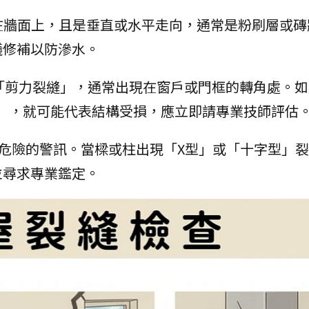
在牆面上，且是垂直或水平走向，通常是粉刷層或磚
議修補以防滲水。
「剪力裂縫」，通常出現在窗戶或門框的轉角處。如
厚度），就可能代表結構受損，應立即請專業技師評估
危險的警訊。當樑或柱出現「X型」或「十字型」
並尋求專業鑑定。