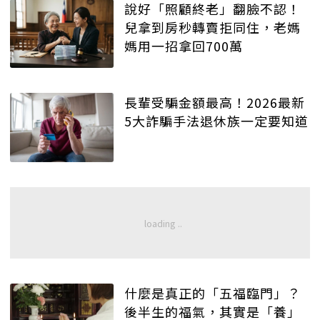
說好「照顧終老」翻臉不認！
兒拿到房秒轉賣拒同住，老媽
媽用一招拿回700萬
長輩受騙金額最高！2026最新
5大詐騙手法退休族一定要知道
什麼是真正的「五福臨門」？
後半生的福氣，其實是「養」