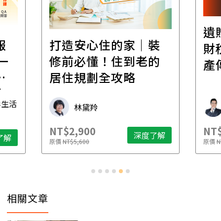
遺
報
打造安心住的家｜裝
財
一
修前必懂！住到老的
產
一
居住規劃全攻略
先
毒生活
林黛羚
NT$2,900
NT$
深度了解
了解
原價
NT$5,600
原價
N
相關文章