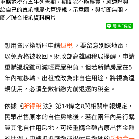
重購退稅有五年列管期，期間除不能轉賣，就連贈與
給自己的直系親屬也算違規。示意圖，與新聞無關。
圖／聯合報系資料照片
用LINE傳送
想用賣屋換新屋申請
退稅
，要留意別踩地雷，
以免資格被收回。財政部高雄國稅局提醒，申請
重購退稅雖可減輕賣屋稅負，但若新購房屋在5
年內被移轉、出租或改為非自住用途，將視為違
規使用，必須全數補繳先前退還的稅金。
依據《
所得稅
法》第14條之8與相關申報規定，
民眾出售原本的自住房地後，若在兩年內另行購
買其他自住用房地，可按重購金額占原出售金額
的比例，申請扣抵應繳或退還已繳納的
房地合一