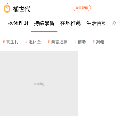
購買課程
退休理財
持續學習
在地推薦
生活百科
養生村
退休金
自書遺囑
補助
獨老