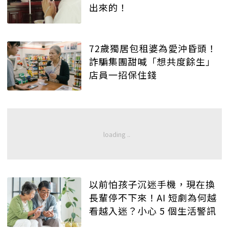
出來的！
72歲獨居包租婆為愛沖昏頭！
詐騙集團甜喊「想共度餘生」
店員一招保住錢
以前怕孩子沉迷手機，現在換
長輩停不下來！AI 短劇為何越
看越入迷？小心 5 個生活警訊