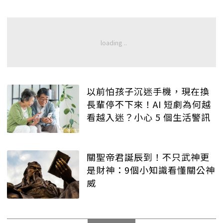
以前怕孩子沉迷手機，現在換
長輩停不下來！AI 短劇為何越
看越入迷？小心 5 個生活警訊
關聖帝君誕辰到！不只武神更
是財神：9個小知識看懂關公神
威