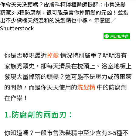
你會天天洗頭嗎？皮膚科柯博桓醫師提醒：市售洗髮
精藏3-5種防腐劑，很可能是害你掉頭髮的元凶！並指
出不少標榜天然溫和的洗髮精也中標。 示意圖／
Shutterstock
用LINE傳送
你是否發現最近
掉髮
情況特別嚴重？明明沒有
家族禿頭史，卻每天清晨在枕頭上、浴室地板上
發現大量掉落的頭髮？這可能不是壓力或荷爾蒙
的問題，而是你天天使用的
洗髮精
中的防腐劑
在作祟！
1.防腐劑的兩面刃：
你知道嗎？一般市售洗髮精中至少含有3-5種不