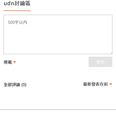
udn討論區
規範
發布
最新發表在前
全部評論 (
)
0