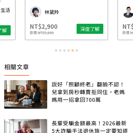
先
毒生活
林黛羚
NT$2,900
NT$
深度了解
了解
原價
NT$5,600
原價
N
相關文章
說好「照顧終老」翻臉不認！
兒拿到房秒轉賣拒同住，老媽
媽用一招拿回700萬
長輩受騙金額最高！2026最新
5大詐騙手法退休族一定要知道