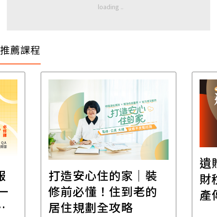
推薦課程
遺
報
打造安心住的家｜裝
財
一
修前必懂！住到老的
產
一
居住規劃全攻略