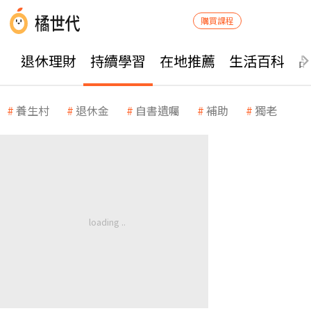
購買課程
退休理財
持續學習
在地推薦
生活百科
養生村
退休金
自書遺囑
補助
獨老