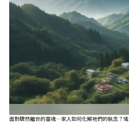
面對驟然離世的靈魂…家人如何化解祂們的執念？瑤池