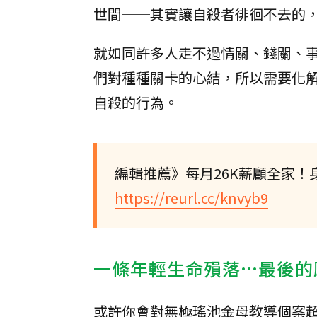
世間──其實讓自殺者徘徊不去的
就如同許多人走不過情關、錢關、
們對種種關卡的心結，所以需要化
自殺的行為。
編輯推薦》每月26K薪顧全家
https://reurl.cc/knvyb9
一條年輕生命殞落…最後的
或許你會對無極瑤池金母教導個案