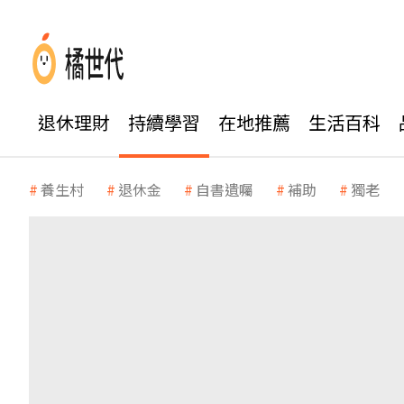
退休理財
持續學習
在地推薦
生活百科
養生村
退休金
自書遺囑
補助
獨老