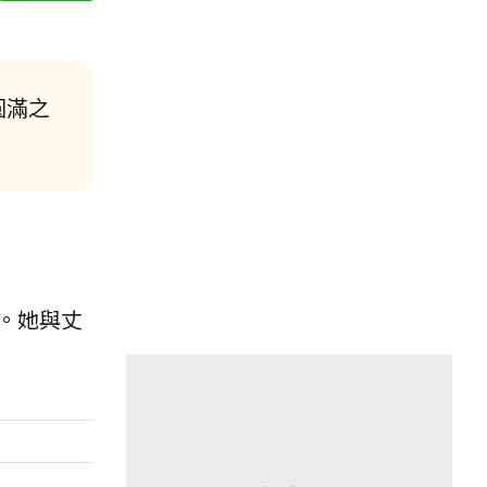
圓滿之
。她與丈