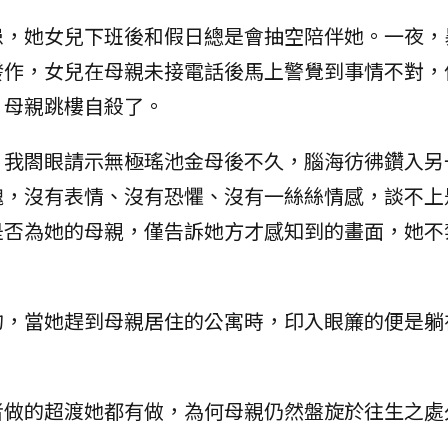
患，她女兒下班後和假日總是會抽空陪伴她。一夜，
發作，女兒在母親未接電話後馬上警覺到事情不對，
，母親跳樓自殺了。
，我閤眼請示無極瑤池金母後不久，腦海彷彿鑽入另
魂，沒有表情、沒有恐懼、沒有一絲絲情感，談不上
是否為她的母親，僅告訴她方才感知到的畫面，她不
的，當她趕到母親居住的公寓時，印入眼簾的便是躺
者做的超渡她都有做，為何母親仍然盤旋於往生之處