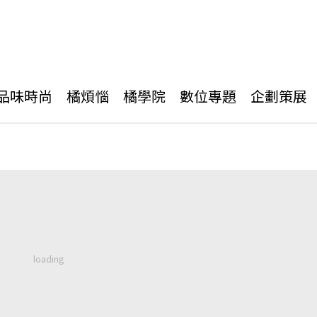
品味時尚
橘煩惱
橘學院
數位專題
企劃策展