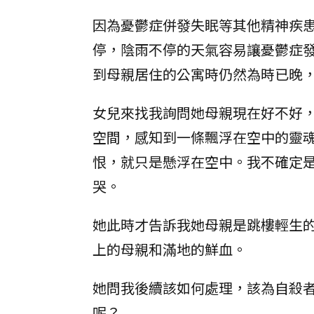
因為憂鬱症併發失眠等其他精神疾
停，陰雨不停的天氣容易讓憂鬱症
到母親居住的公寓時仍然為時已晚
女兒來找我詢問她母親現在好不好
空間，感知到一條飄浮在空中的靈
恨，就只是懸浮在空中。我不確定
哭。
她此時才告訴我她母親是跳樓輕生
上的母親和滿地的鮮血。
她問我後續該如何處理，該為自殺
呢？