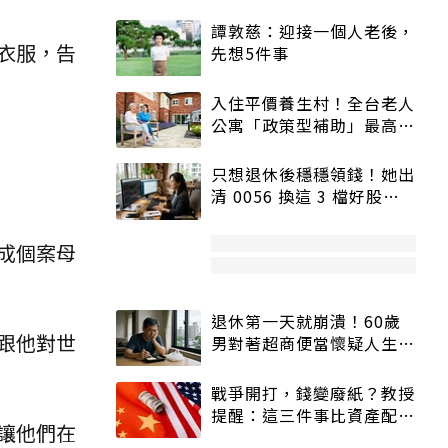
譚敦慈：迎接一個人老後，
衣服，告
先想5件事
入住平價養生村！全台老人
公寓「政策型補助」最高打
5折
只想退休後穩穩領錢！她出
清 0056 換這 3 檔好股：
股價高點照樣買
成個案母
退休第一天就崩潰！60歲
跟他對世
男對著超商便當懷疑人生
「一切好安靜」
戰爭開打，錢變廢紙？教授
提醒：這三件事比資產配置
讓他們在
更重要！