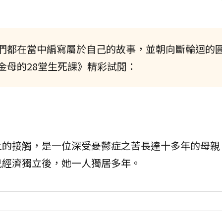
們都在當中編寫屬於自己的故事，並朝向斷輪迴的
金母的28堂生死課》精彩試閱：
上的接觸，是一位深受憂鬱症之苦長達十多年的母親
兒經濟獨立後，她一人獨居多年。