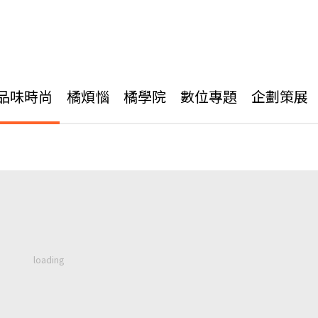
品味時尚
橘煩惱
橘學院
數位專題
企劃策展