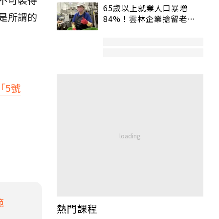
65歲以上就業人口暴增
是所謂的
84%！雲林企業搶留老員
工：穩定性高、經驗豐富
「5號
範
熱門課程