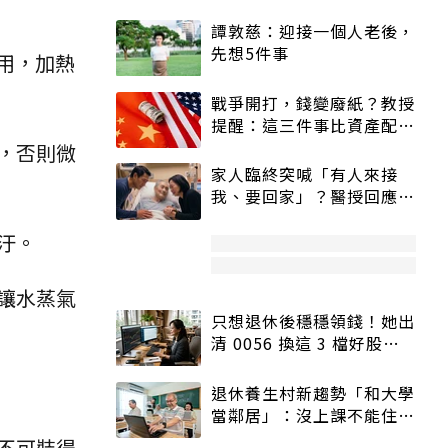
譚敦慈：迎接一個人老後，
先想5件事
使用，加熱
戰爭開打，錢變廢紙？教授
提醒：這三件事比資產配置
更重要！
，否則微
家人臨終突喊「有人來接
我、要回家」？醫授回應方
式快學：避免抱憾終生
汙。
讓水蒸氣
只想退休後穩穩領錢！她出
清 0056 換這 3 檔好股：
股價高點照樣買
退休養生村新趨勢「和大學
當鄰居」：沒上課不能住、
宿舍變養老房
不可裝得