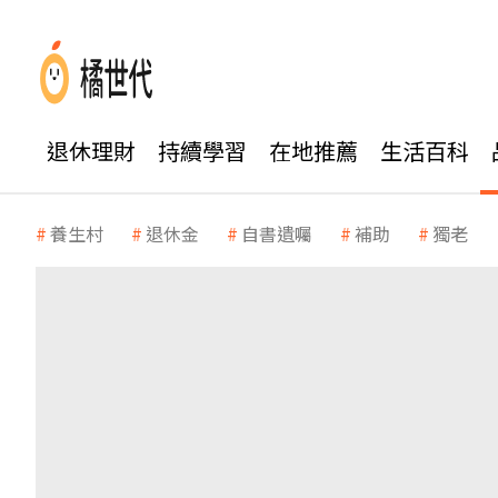
退休理財
持續學習
在地推薦
生活百科
養生村
退休金
自書遺囑
補助
獨老