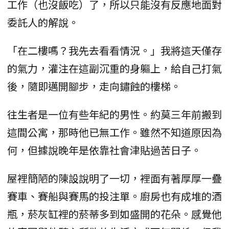
工作（也沒飯吃）了，所以只能沒有反應地面對
委託人的解說。
「在二樓嗎？我先去看看情況。」我將這天僅存
的氣力，灌注在這副沉重的身軀上，給自己打氣
後，隨即邁開腳步，走向鏽蝕的樓梯。
往生者是一位有些年紀的男性。約莫三年前搬到
這間公寓，那時他已無工作。雖然不知道原因為
何，但據說晚年是依靠社會津貼過苦日子。
屋裡簡陋的陳設說明了一切，裡面有著厚厚一疊
賽車、賽船與賽馬的投注單。廚房也有成堆的酒
瓶，菸灰缸裡的菸蒂多到如盛開的花朵。感覺他