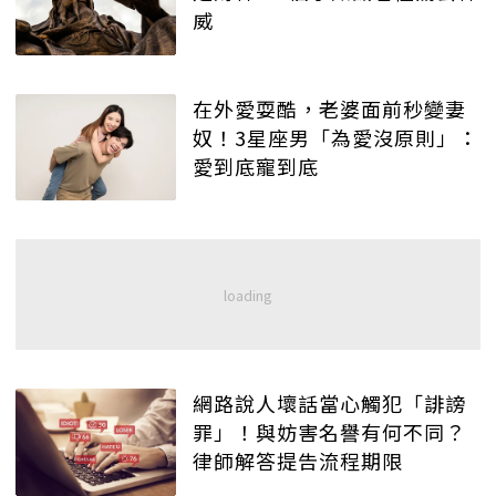
威
在外愛耍酷，老婆面前秒變妻
奴！3星座男「為愛沒原則」：
愛到底寵到底
網路說人壞話當心觸犯「誹謗
罪」！與妨害名譽有何不同？
律師解答提告流程期限