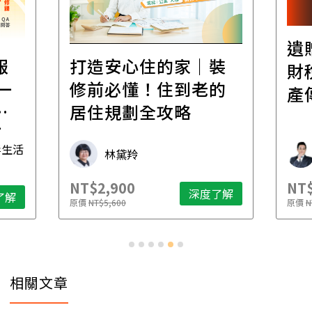
遺
報
打造安心住的家｜裝
財
一
修前必懂！住到老的
產
一
居住規劃全攻略
先
毒生活
林黛羚
NT$2,900
NT$
深度了解
了解
原價
NT$5,600
原價
N
相關文章