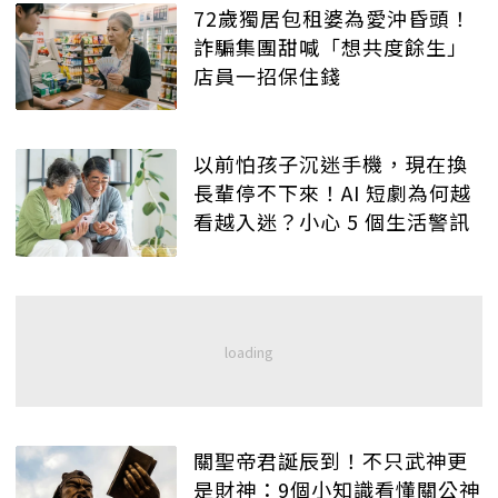
72歲獨居包租婆為愛沖昏頭！
詐騙集團甜喊「想共度餘生」
店員一招保住錢
以前怕孩子沉迷手機，現在換
長輩停不下來！AI 短劇為何越
看越入迷？小心 5 個生活警訊
關聖帝君誕辰到！不只武神更
是財神：9個小知識看懂關公神