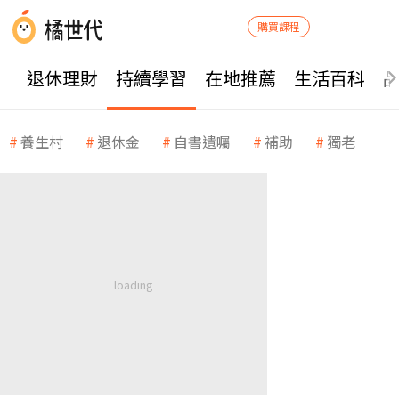
購買課程
退休理財
持續學習
在地推薦
生活百科
養生村
退休金
自書遺囑
補助
獨老