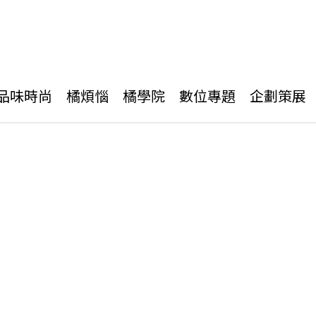
品味時尚
橘煩惱
橘學院
數位專題
企劃策展