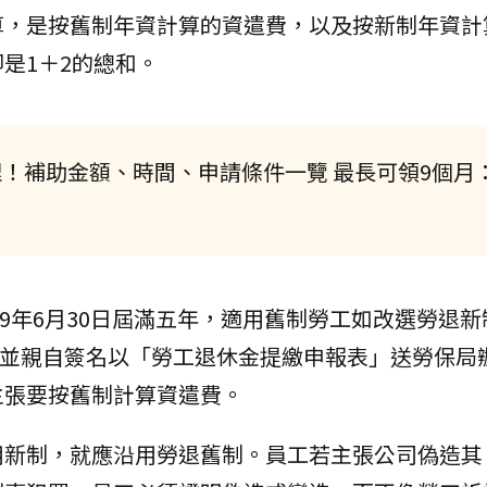
算，是按舊制年資計算的資遣費，以及按新制年資計
是1＋2的總和。
！補助金額、時間、申請條件一覽 最長可領9個月
99年6月30日屆滿五年，適用舊制勞工如改選勞退
表明並親自簽名以「勞工退休金提繳申報表」送勞保局
主張要按舊制計算資遣費。
用新制，就應沿用勞退舊制。員工若主張公司偽造其