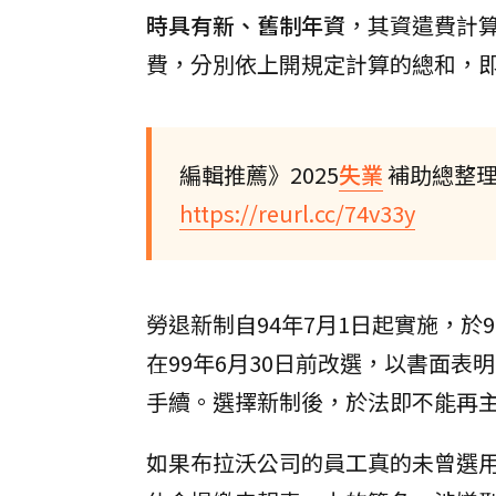
時具有新、舊制年資
，其資遣費計
費，分別依上開規定計算的總和，即
編輯推薦》2025
失業
補助總整理
https://reurl.cc/74v33y
勞退新制自94年7月1日起實施，於
在99年6月30日前改選，以書面
手續。選擇新制後，於法即不能再
如果布拉沃公司的員工真的未曾選