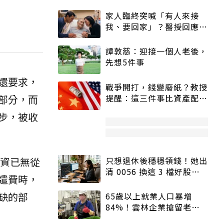
家人臨終突喊「有人來接
我、要回家」？醫授回應方
式快學：避免抱憾終生
譚敦慈：迎接一個人老後，
先想5件事
還要求，
戰爭開打，錢變廢紙？教授
部分，而
提醒：這三件事比資產配置
更重要！
步，被收
人資已無從
只想退休後穩穩領錢！她出
清 0056 換這 3 檔好股：
遣費時，
股價高點照樣買
缺的部
65歲以上就業人口暴增
84%！雲林企業搶留老員
工：穩定性高、經驗豐富