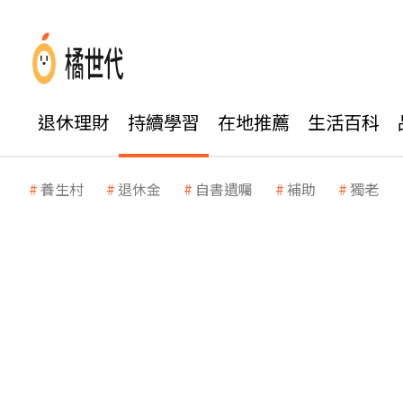
退休理財
持續學習
在地推薦
生活百科
養生村
退休金
自書遺囑
補助
獨老