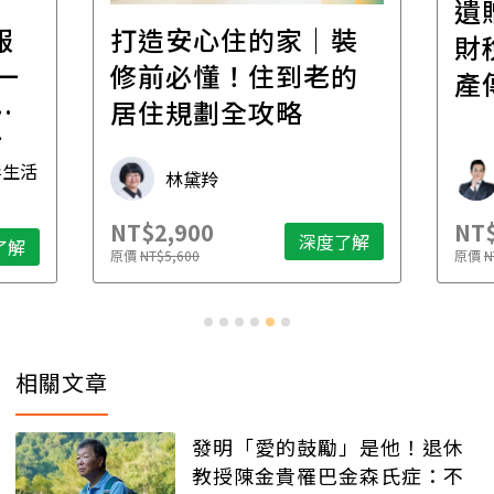
遺
報
打造安心住的家｜裝
財
一
修前必懂！住到老的
產
一
居住規劃全攻略
先
毒生活
林黛羚
NT$2,900
NT$
深度了解
了解
原價
NT$5,600
原價
N
相關文章
發明「愛的鼓勵」是他！退休
教授陳金貴罹巴金森氏症：不