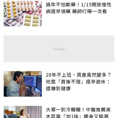
過年不怕斷藥！1/15開放慢性
病提早領藥 藥師叮嚀一次看
20年不上班，資產竟然變多？
他靠「買後不理」提早退休：
還賺到健康
大寒一到冷颼颼！中醫推薦黑
木耳露「加1味」暖身又驅寒