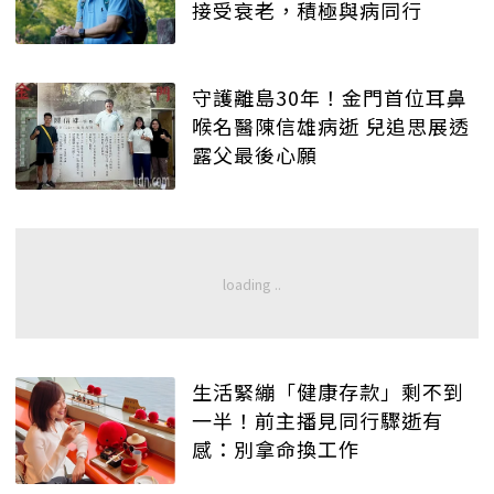
接受衰老，積極與病同行
守護離島30年！金門首位耳鼻
喉名醫陳信雄病逝 兒追思展透
露父最後心願
生活緊繃「健康存款」剩不到
一半！前主播見同行驟逝有
感：別拿命換工作