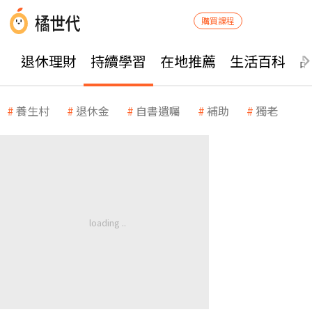
購買課程
退休理財
持續學習
在地推薦
生活百科
養生村
退休金
自書遺囑
補助
獨老