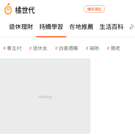
購買課程
退休理財
持續學習
在地推薦
生活百科
養生村
退休金
自書遺囑
補助
獨老