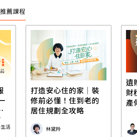
推薦課程
遺
報
打造安心住的家｜裝
財
一
修前必懂！住到老的
產
一
居住規劃全攻略
先
毒生活
林黛羚