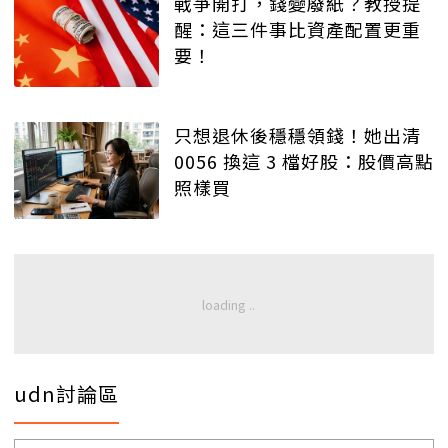
戰爭開打，錢變廢紙？教授提
醒：這三件事比資產配置更重
要！
只想退休後穩穩領錢！她出清
0056 換這 3 檔好股：股價高點
照樣買
udn討論區