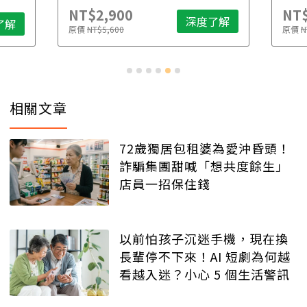
NT$2,900
NT$
深度了解
了解
原價
NT$5,600
原價
N
相關文章
72歲獨居包租婆為愛沖昏頭！
詐騙集團甜喊「想共度餘生」
店員一招保住錢
以前怕孩子沉迷手機，現在換
長輩停不下來！AI 短劇為何越
看越入迷？小心 5 個生活警訊