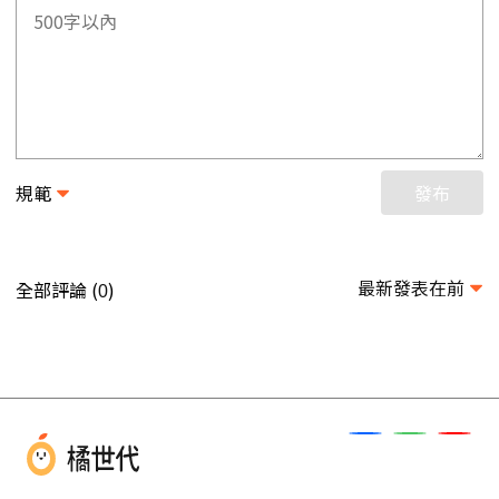
規範
發布
最新發表在前
全部評論 (
)
0