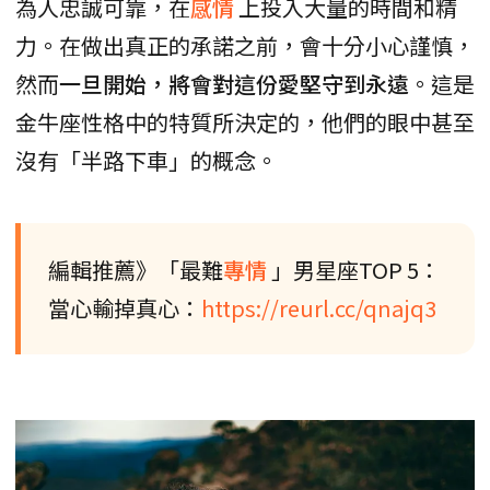
為人忠誠可靠，在
感情
上投入大量的時間和精
力。在做出真正的承諾之前，會十分小心謹慎，
然而
一旦開始，將會對這份愛堅守到永遠
。這是
金牛座性格中的特質所決定的，他們的眼中甚至
沒有「半路下車」的概念。
編輯推薦》「最難
專情
」男星座TOP 5：
當心輸掉真心：
https://reurl.cc/qnajq3