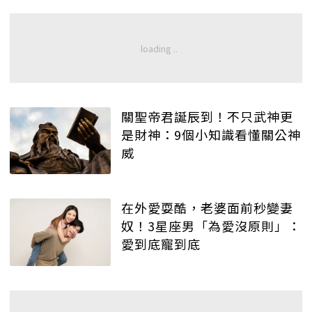
關聖帝君誕辰到！不只武神更
是財神：9個小知識看懂關公神
威
在外愛耍酷，老婆面前秒變妻
奴！3星座男「為愛沒原則」：
愛到底寵到底