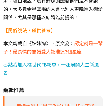
處。坦白地說，
沒有好處的戀愛他們是不會談
的
。大多數金星摩羯的人會比別人更晚進入戀愛
關係，尤其是那種以結婚為前提的。
【民俗說法，僅供參考】
本文轉載自《姊妹淘》，原文為：
認定就是一輩
子！最長情的靠譜愛人認准這3個星座
🍊點我加入橘世代FB粉專，一起展開人生新風
景
編輯推薦
用情太深！3星座為愛付出一切，不求