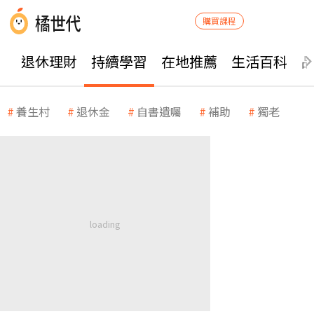
購買課程
退休理財
持續學習
在地推薦
生活百科
養生村
退休金
自書遺囑
補助
獨老