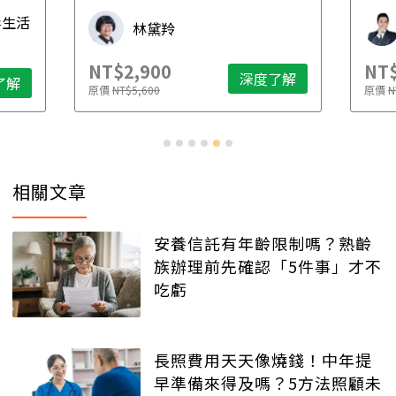
先
毒生活
林黛羚
NT$2,900
NT$
深度了解
了解
原價
NT$5,600
原價
N
相關文章
安養信託有年齡限制嗎？熟齡
族辦理前先確認「5件事」才不
吃虧
長照費用天天像燒錢！中年提
早準備來得及嗎？5方法照顧未