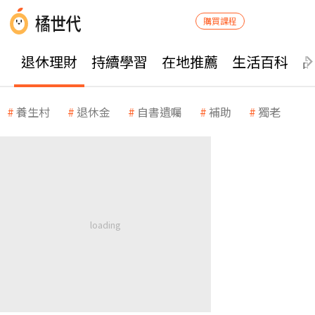
購買課程
退休理財
持續學習
在地推薦
生活百科
養生村
退休金
自書遺囑
補助
獨老