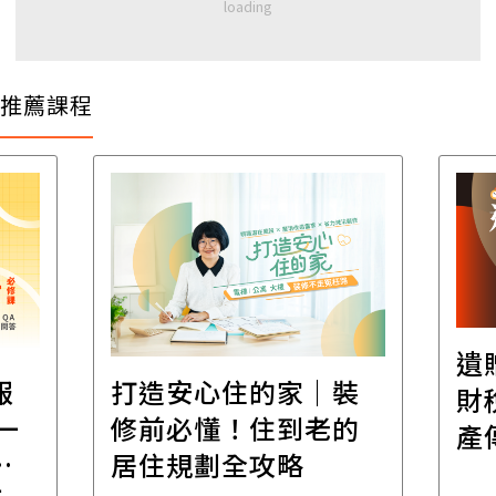
推薦課程
遺
報
打造安心住的家｜裝
財
一
修前必懂！住到老的
產
一
居住規劃全攻略