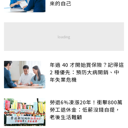
來的自己
年過 40 才開始買保險？記得這
2 種優先：預防大病開銷、中
年失業危機
勞退6%凍漲20年！衝擊800萬
勞工退休金：低薪沒錢自提，
老後生活難顧