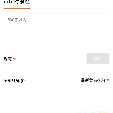
udn討論區
規範
發布
最新發表在前
全部評論 (
)
0