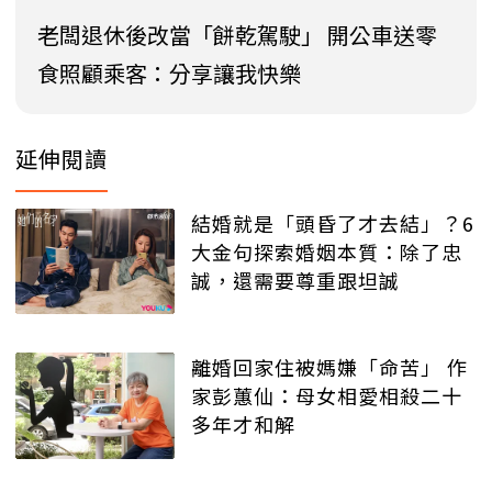
老闆退休後改當「餅乾駕駛」 開公車送零
食照顧乘客：分享讓我快樂
延伸閱讀
結婚就是「頭昏了才去結」？6
大金句探索婚姻本質：除了忠
誠，還需要尊重跟坦誠
離婚回家住被媽嫌「命苦」 作
家彭蕙仙：母女相愛相殺二十
多年才和解