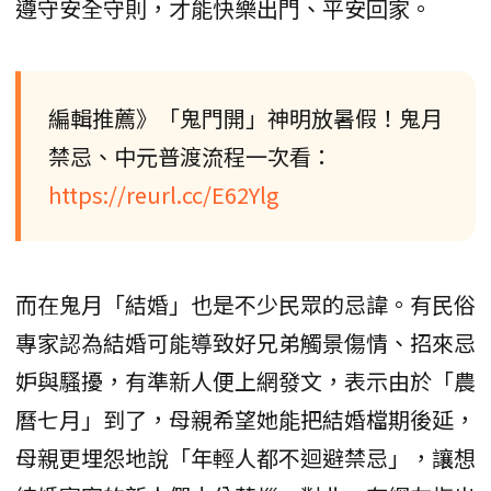
遵守安全守則，才能快樂出門、平安回家。
編輯推薦》「鬼門開」神明放暑假！鬼月
禁忌、中元普渡流程一次看：
https://reurl.cc/E62Ylg
而在鬼月「結婚」也是不少民眾的忌諱。有民俗
專家認為結婚可能導致好兄弟觸景傷情、招來忌
妒與騷擾，有準新人便上網發文，表示由於「農
曆七月」到了，母親希望她能把結婚檔期後延，
母親更埋怨地說「年輕人都不迴避禁忌」，讓想