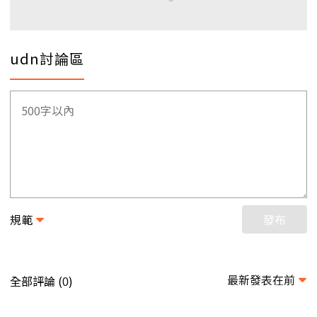
udn討論區
規範
發布
最新發表在前
全部評論 (
)
0