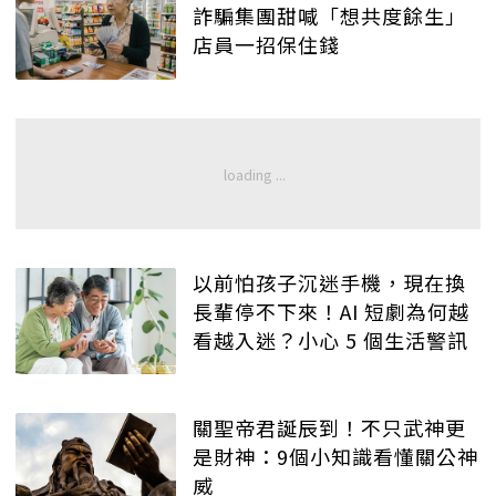
詐騙集團甜喊「想共度餘生」
店員一招保住錢
以前怕孩子沉迷手機，現在換
長輩停不下來！AI 短劇為何越
看越入迷？小心 5 個生活警訊
關聖帝君誕辰到！不只武神更
是財神：9個小知識看懂關公神
威