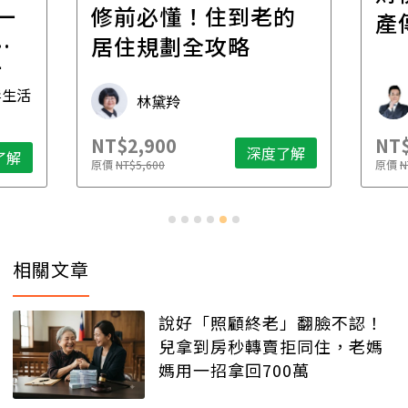
一
修前必懂！住到老的
產
一
居住規劃全攻略
先
毒生活
林黛羚
NT$2,900
NT$
深度了解
了解
原價
NT$5,600
原價
N
相關文章
說好「照顧終老」翻臉不認！
兒拿到房秒轉賣拒同住，老媽
媽用一招拿回700萬