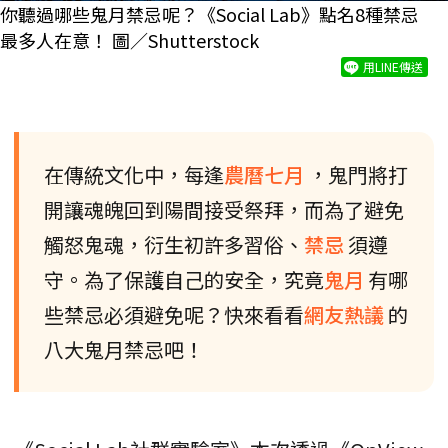
你聽過哪些鬼月禁忌呢？《Social Lab》點名8種禁忌
最多人在意！ 圖／Shutterstock
用LINE傳送
在傳統文化中，每逢
農曆七月
，鬼門將打
開讓魂魄回到陽間接受祭拜，而為了避免
觸怒鬼魂，衍生初許多習俗、
禁忌
須遵
守。為了保護自己的安全，究竟
鬼月
有哪
些禁忌必須避免呢？快來看看
網友熱議
的
八大鬼月禁忌吧！