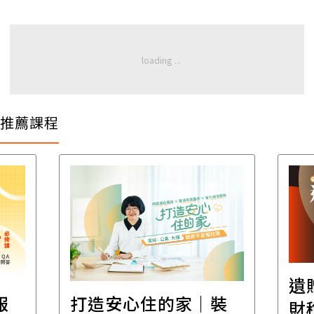
推薦課程
遺
報
打造安心住的家｜裝
財