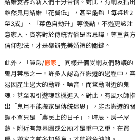
結婚宴客的新人們十分苦惱。對此，有網友指出
雖然鬼月結婚「花費低」，甚至能夠「每桌折2
至3成」、「菜色自動升」等優點，不過更該注
意家人、賓客對於傳統習俗是否忌諱，尊重各方
信仰想法，才是舉辦完美婚禮的關鍵。
此外，「買房/
搬家
」同樣是備受網友們熱議的
鬼月禁忌之一。許多人認為在搬遷的過程中，容
易因產生過大的動靜、噪音，而驚動附近的鬼
魂，甚至吸引遊魂趁機進入。對此，有風水師指
出「鬼月不能搬家是傳統迷思」，能否搬遷的關
鍵不單只是「農民上的日子」，時辰、房子屋
齡、附近有無墓園或公廟才是重中之重，在買
房、搬家之前多加留意，才能避免沖煞。