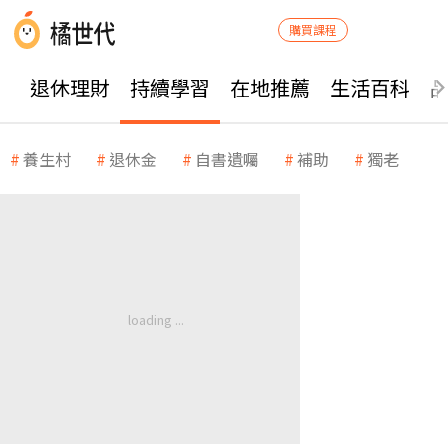
購買課程
退休理財
持續學習
在地推薦
生活百科
養生村
退休金
自書遺囑
補助
獨老