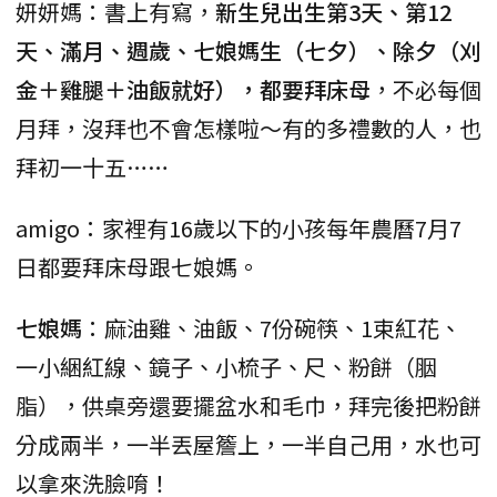
妍妍媽：書上有寫，
新生兒出生第3天、第12
天、滿月、週歲、七娘媽生（七夕）、除夕（刈
金＋雞腿＋油飯就好），都要拜床母
，不必每個
月拜，沒拜也不會怎樣啦～有的多禮數的人，也
拜初一十五……
amigo：家裡有16歲以下的小孩每年農曆7月7
日都要拜床母跟七娘媽。
七娘媽
：麻油雞、油飯、7份碗筷、1束紅花、
一小綑紅線、鏡子、小梳子、尺、粉餅（胭
脂），供桌旁還要擺盆水和毛巾，拜完後把粉餅
分成兩半，一半丟屋簷上，一半自己用，水也可
以拿來洗臉唷！