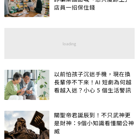
店員一招保住錢
以前怕孩子沉迷手機，現在換
長輩停不下來！AI 短劇為何越
看越入迷？小心 5 個生活警訊
關聖帝君誕辰到！不只武神更
是財神：9個小知識看懂關公神
威