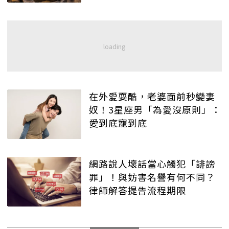
在外愛耍酷，老婆面前秒變妻
奴！3星座男「為愛沒原則」：
愛到底寵到底
網路說人壞話當心觸犯「誹謗
罪」！與妨害名譽有何不同？
律師解答提告流程期限