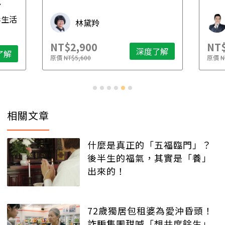
先
毒生活
林黛羚
NT$2,900
NT$
深度了解
了解
原價
NT$5,600
原價
N
相關文章
什麼是真正的「五福臨門」？
後半生的福氣，其實是「養」
出來的！
72歲獨居包租婆為愛沖昏頭！
詐騙集團甜喊「想共度餘生」