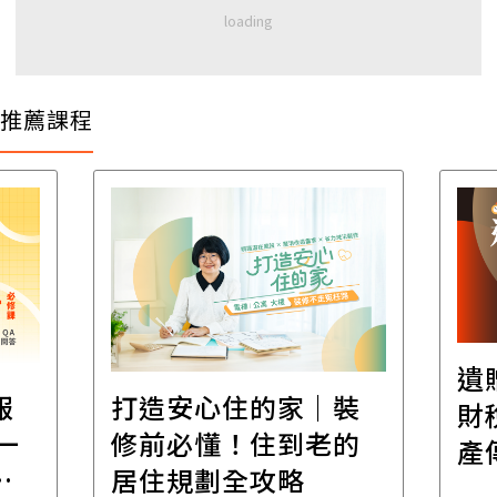
推薦課程
遺
報
打造安心住的家｜裝
財
一
修前必懂！住到老的
產
一
居住規劃全攻略