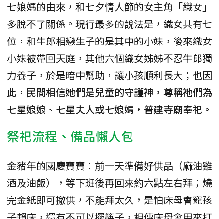
七娘媽的由來，和七夕情人節的女主角「織女」
多脫不了關係。現行最多的說法是，織女共有七
位，和牛郎相戀生子的是其中的小妹，後來織女
小妹被帶回天庭，其他六個織女姊姊不忍牛郎獨
力養子，於是暗中幫助，讓小孩順利長大；
也因
此，民間相信她們是兒童的守護神，尊稱祂們為
七星娘娘、七星夫人或七娘媽，普建寺廟奉祀。
祭祀流程、備品懶人包
金豬年的國慶寶寶：前一天準備好供品（麻油雞
酒及油飯），等下班後再回來約六點左右拜；燒
完金紙即可撤供，不能拜太久，是怕床母會寵孩
子賴床，還有不可以擺筷子，相傳床母會用來打