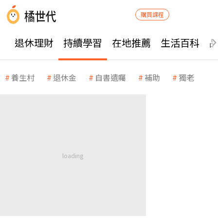
購買課程
退休理財
持續學習
在地推薦
生活百科
養生村
退休金
自書遺囑
補助
獨老