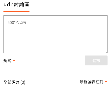
udn討論區
規範
發布
最新發表在前
全部評論 (
)
0