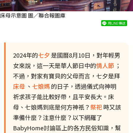
床母示意圖 圖／聯合報圖庫
用LINE傳送
2024年的
七夕
是國曆8月10日，對年輕男
女來說，這一天是華人節日中的
情人節
；
不過，對家有寶貝的父母而言，七夕是拜
床母
、
七娘媽
的日子，透過儀式向神明
祈求孩子能比較好帶，且平安長大。床
母、七娘媽到底是何方神祇？
祭祀
時又該
準備什麼？注意什麼？以下網羅了
BabyHome討論區上的各方民俗知識，幫