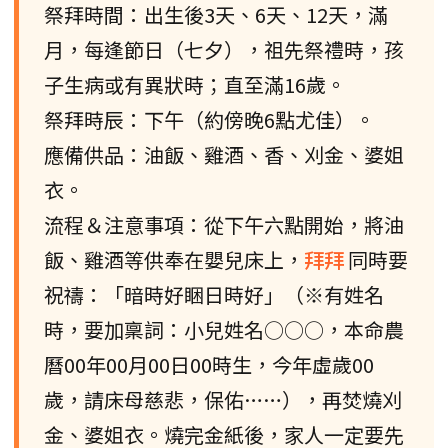
祭拜時間：出生後3天、6天、12天，滿
月，每逢節日（七夕），祖先祭禮時，孩
子生病或有異狀時；直至滿16歲。
祭拜時辰：下午（約傍晚6點尤佳）。
應備供品：油飯、雞酒、香、刈金、婆姐
衣。
流程＆注意事項：從下午六點開始，將油
飯、雞酒等供奉在嬰兒床上，
拜拜
同時要
祝禱：「暗時好睏日時好」（※有姓名
時，要加稟詞：小兒姓名○○○，本命農
曆00年00月00日00時生，今年虛歲00
歲，請床母慈悲，保佑……），再焚燒刈
金、婆姐衣。燒完金紙後，家人一定要先