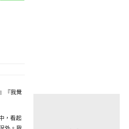
』『我覺
中，看起
況外。我