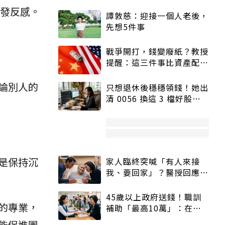
發反感。
譚敦慈：迎接一個人老後，
先想5件事
戰爭開打，錢變廢紙？教授
提醒：這三件事比資產配置
更重要！
論別人的
只想退休後穩穩領錢！她出
清 0056 換這 3 檔好股：
股價高點照樣買
是保持沉
家人臨終突喊「有人來接
我、要回家」？醫授回應方
式快學：避免抱憾終生
45歲以上政府送錢！職訓
的專業，
補助「最高10萬」：在
職、待業都能申請
能促進團