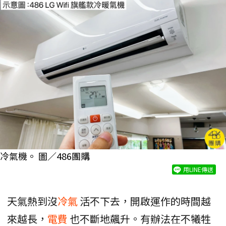
冷氣機。 圖／486團購
用LINE傳送
天氣熱到沒
冷氣
活不下去，開啟運作的時間越
來越長，
電費
也不斷地飆升。有辦法在不犧牲