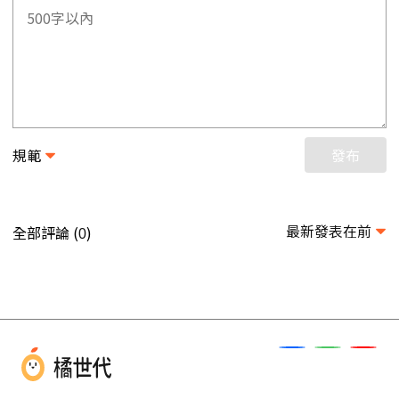
規範
發布
最新發表在前
全部評論 (
)
0