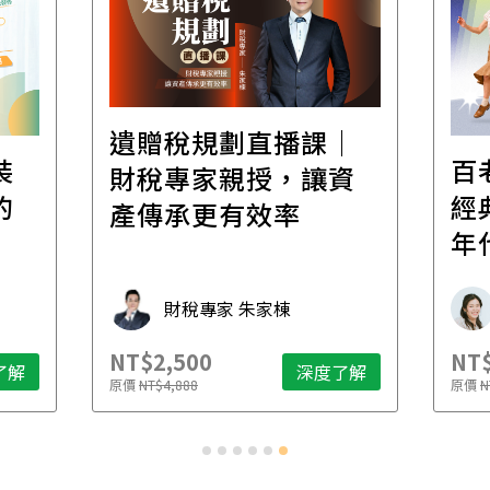
│
百老匯踢踏舞｜穿越
高
資
經典，踏出爵士黃金
場！
年代
家
承
學魚老師 Michelle
NT$6,800
NT$
了解
深度了解
原價
NT$8,200
原價
N