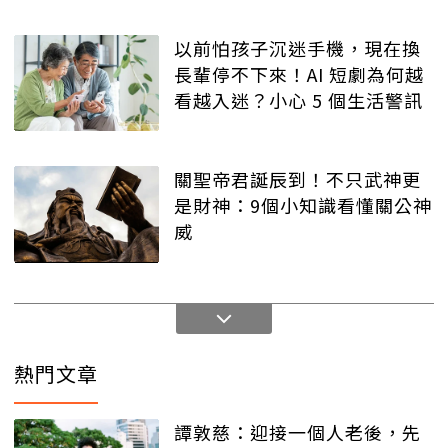
以前怕孩子沉迷手機，現在換
長輩停不下來！AI 短劇為何越
看越入迷？小心 5 個生活警訊
關聖帝君誕辰到！不只武神更
是財神：9個小知識看懂關公神
威
熱門文章
譚敦慈：迎接一個人老後，先