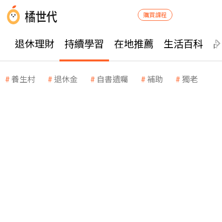
購買課程
退休理財
持續學習
在地推薦
生活百科
養生村
退休金
自書遺囑
補助
獨老