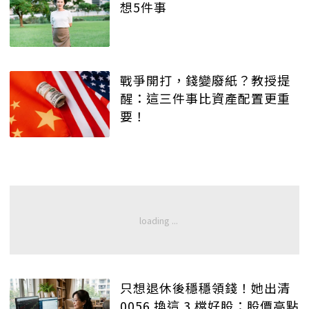
想5件事
戰爭開打，錢變廢紙？教授提
醒：這三件事比資產配置更重
要！
只想退休後穩穩領錢！她出清
0056 換這 3 檔好股：股價高點