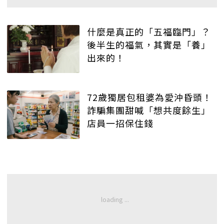
什麼是真正的「五福臨門」？
後半生的福氣，其實是「養」
出來的！
72歲獨居包租婆為愛沖昏頭！
詐騙集團甜喊「想共度餘生」
店員一招保住錢