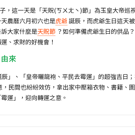
日子，這一天是「天貺(ㄎㄨㄤ丶)節」為玉皇大帝巡
一天農曆六月初六也是
虎爺
誕辰，而虎爺生日這天被
告訴大家什麼是
天貺節
？如何準備虎爺生日的供品？
補運、求財的好機會！
和由來
誕辰」、「皇帝曬龍袍、平民去霉運」的超強吉日；
意，民間也紛紛效仿，拿出家中壓箱衣物、書籍、圖
「霉運」，迎向轉運之意。