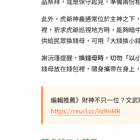
品祭拜，或是保守起見，準備兩份
此外，虎爺神龕通常位於主神之下
裡，祈求虎爺巡視地方時，能夠暗
供給民眾換錢母，可用「大錢換小
謝沅瑾提醒，
換錢母時，切勿「以
錢母放在錢包裡，隨身攜帶在身上
編輯推薦》財神不只一位？文武
https://reurl.cc/Vz9nMR