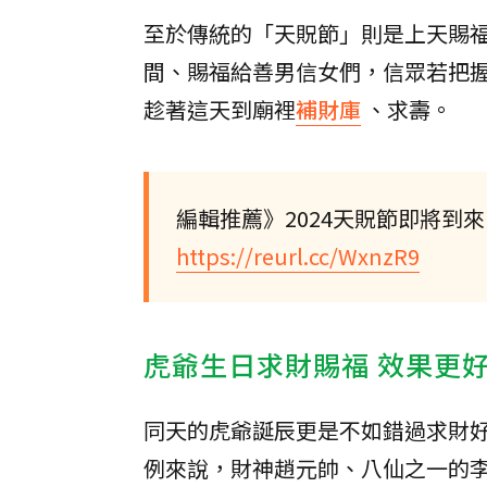
至於傳統的「天貺節」則是上天賜
間、賜福給善男信女們，信眾若把
趁著這天到廟裡
補財庫
、求壽。
編輯推薦》2024天貺節即將到
https://reurl.cc/WxnzR9
虎爺生日求財賜福 效果更
同天的虎爺誕辰更是不如錯過求財
例來說，財神趙元帥、八仙之一的