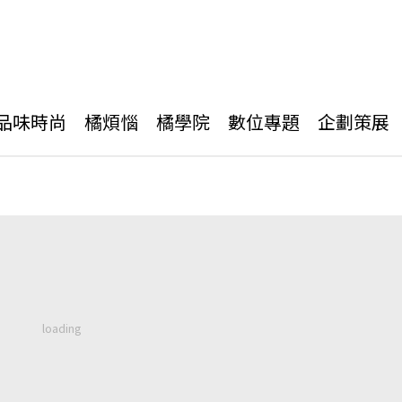
品味時尚
橘煩惱
橘學院
數位專題
企劃策展