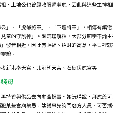
媽祖、土地公也曾經收服過老虎，因此與這些主神相
爺公」、「虎爺將軍」、「下壇將軍」，相傳有鎮宅
「兒童的守護神」。謝沅瑾解釋，大部分廟宇不論主
福」發音相近，因此有賜福、招財的寓意，平日裡就
更靈驗。
參考新港奉天宮、北港朝天宮、石碇伏虎宮等。
換
錢母
，再持香與供品去向虎爺祝壽。謝沅瑾說，拜虎爺可
觸犯某些宮廟禁忌，建議事先詢問廟方人員，可否攜