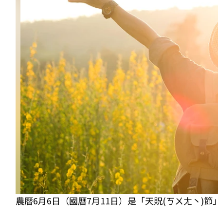
農曆6月6日（國曆7月11日）是「天貺(ㄎㄨㄤ丶)節