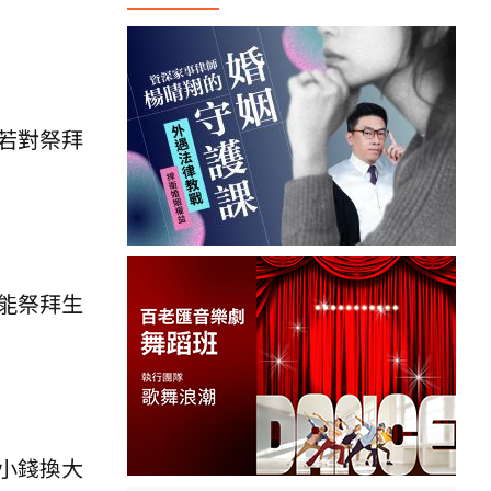
若對祭拜
能祭拜生
小錢換大