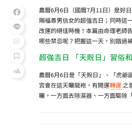
農曆6月6日（國曆7月11日）是好
賜福善男信女的超強吉日；同時這
改運的絕佳時機！本篇由命理老師
哪些禁忌呢？把握這一天，別錯過
超強吉日 「天貺日」習俗
農曆6月6日是「天貺日」、「虎爺
宮會在這天曬龍袍，有開運
轉運
之
曬，一方面去除濕器、一方面驅除