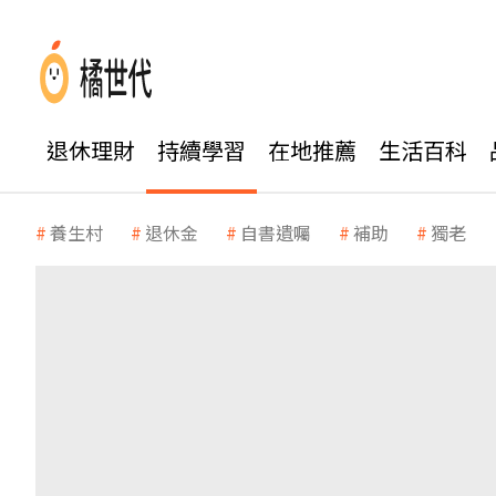
退休理財
持續學習
在地推薦
生活百科
養生村
退休金
自書遺囑
補助
獨老