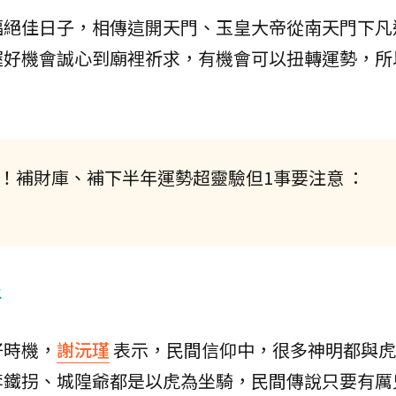
福絕佳日子，相傳這開天門、玉皇大帝從南天門下凡
握好機會誠心到廟裡祈求，有機會可以扭轉運勢，所
來！補財庫、補下半年運勢超靈驗但1事要注意 ：
好
好時機，
謝沅瑾
表示，民間信仰中，很多神明都與虎
李鐵拐、城隍爺都是以虎為坐騎，民間傳說只要有厲