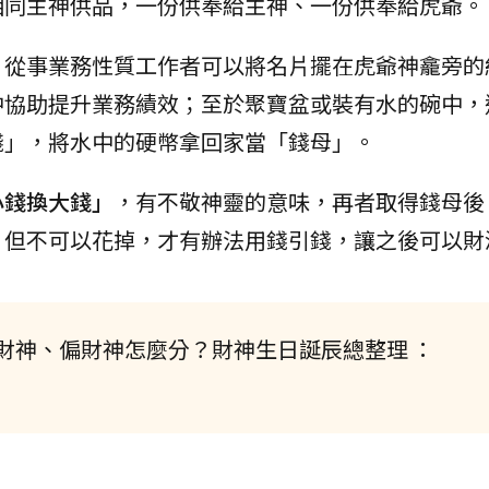
相同主神供品，一份供奉給主神、一份供奉給虎爺。
，從事業務性質工作者可以將名片擺在虎爺神龕旁的
中協助提升業務績效；至於聚寶盆或裝有水的碗中，
錢」，將水中的硬幣拿回家當「錢母」。
小錢換大錢」
，有不敬神靈的意味，再者取得錢母後
，但不可以花掉，才有辦法用錢引錢，讓之後可以財
財神、偏財神怎麼分？財神生日誕辰總整理 ：