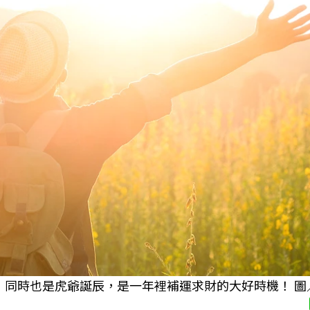
」同時也是虎爺誕辰，是一年裡補運求財的大好時機！ 圖／Fr