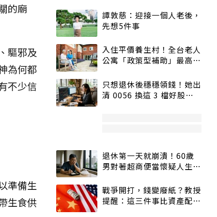
關的廟
譚敦慈：迎接一個人老後，
先想5件事
入住平價養生村！全台老人
、驅邪及
公寓「政策型補助」最高打
神為何都
5折
只想退休後穩穩領錢！她出
有不少信
清 0056 換這 3 檔好股：
股價高點照樣買
退休第一天就崩潰！60歲
男對著超商便當懷疑人生
「一切好安靜」
以準備生
戰爭開打，錢變廢紙？教授
提醒：這三件事比資產配置
帶生食供
更重要！