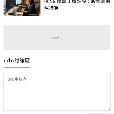
0056 換這 3 檔好股：股價高點
照樣買
udn討論區