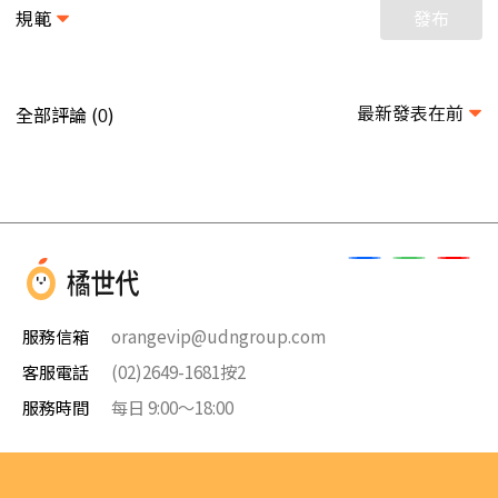
規範
發布
最新發表在前
全部評論 (
)
0
服務信箱
orangevip@udngroup.com
客服電話
(02)2649-1681按2
服務時間
每日 9:00～18:00