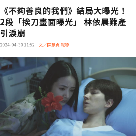
《不夠善良的我們》結局大曝光！
2段「挨刀畫面曝光」 林依晨難產
引淚崩
2024-04-30 11:52
文／陳慧貞 報導