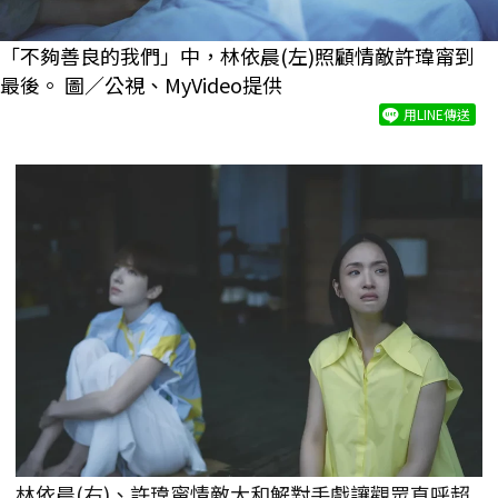
「不夠善良的我們」中，林依晨(左)照顧情敵許瑋甯到
最後。 圖／公視、MyVideo提供
用LINE傳送
林依晨(右)、許瑋甯情敵大和解對手戲讓觀眾直呼超