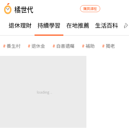
購買課程
退休理財
持續學習
在地推薦
生活百科
養生村
退休金
自書遺囑
補助
獨老