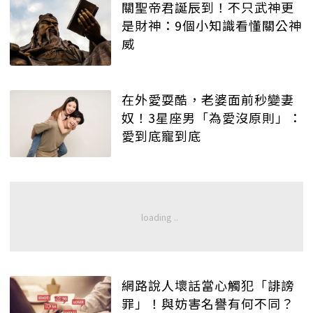
關聖帝君誕辰到！不只武神更
是財神：9個小知識看懂關公神
威
在外愛耍酷，老婆面前秒變妻
奴！3星座男「為愛沒原則」：
愛到底寵到底
網路說人壞話當心觸犯「誹謗
罪」！與妨害名譽有何不同？