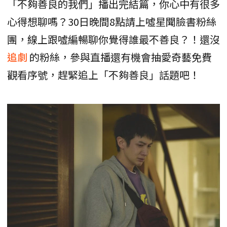
「不夠善良的我們」播出完結篇，你心中有很多
心得想聊嗎？30日晚間8點請上噓星聞臉書粉絲
團，線上跟噓編暢聊你覺得誰最不善良？！還沒
追劇
的粉絲，參與直播還有機會抽愛奇藝免費
觀看序號，趕緊追上「不夠善良」話題吧！