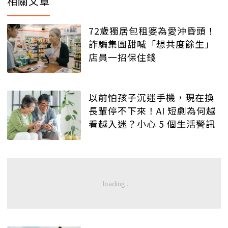
相關文章
72歲獨居包租婆為愛沖昏頭！
詐騙集團甜喊「想共度餘生」
店員一招保住錢
以前怕孩子沉迷手機，現在換
長輩停不下來！AI 短劇為何越
看越入迷？小心 5 個生活警訊