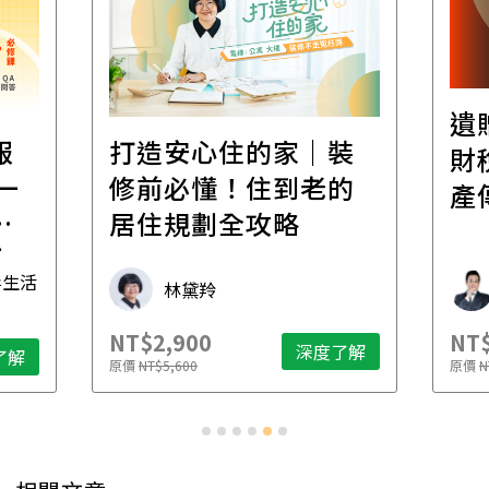
遺
報
打造安心住的家｜裝
財
一
修前必懂！住到老的
產
一
居住規劃全攻略
先
毒生活
林黛羚
NT$2,900
NT$
深度了解
了解
原價
NT$5,600
原價
N