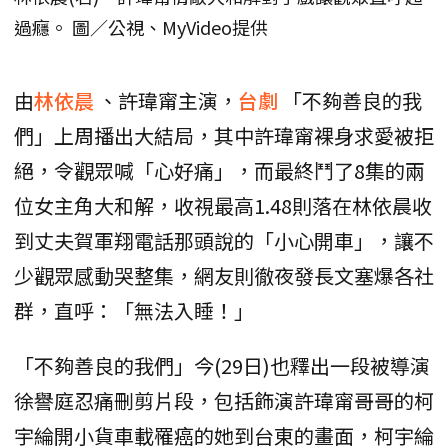
過癮。 圖／公視、MyVideo提供
由
林依晨
、許瑋甯主演，
台劇
「不夠善良的我
們」上周播出大結局，其中許瑋甯裸身求愛被拒
絕，令觀眾喊「心好痛」，而最終鬥了8集的兩
位女主角大和解，收視最高1.48則落在林依晨收
到丈夫賀軍翔電話那頭說的「小心開車」，讓不
少觀眾感動哭整集，網友則徹夜發長文塞爆各社
群，直呼：「無法入睡！」
「不夠善良的我們」今(29日)也釋出一段被導演
徐譽庭忍痛刪剪片段，包括飾演許瑋甯哥哥的柯
宇綸開小貨車載罹癌的她到台東的畫面，柯宇綸