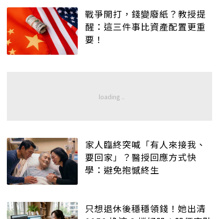
戰爭開打，錢變廢紙？教授提
醒：這三件事比資產配置更重
要！
家人臨終突喊「有人來接我、
要回家」？醫授回應方式快
學：避免抱憾終生
只想退休後穩穩領錢！她出清