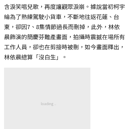
含淚笑唱兒歌，再度讓觀眾淚崩。據說當初柯宇
綸為了熟練駕駛小貨車，不斷地往返花蓮、台
東，卻因7、8集情節過長而刪掉，此外，林依
晨飾演的簡慶芬難產畫面，拍攝時震撼在場所有
工作人員，卻也在剪接時被刪，如今畫面釋出，
林依晨總算「沒白生」。