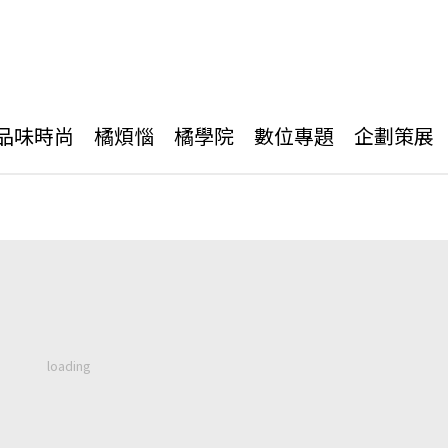
品味時尚
橘煩惱
橘學院
數位專題
企劃策展