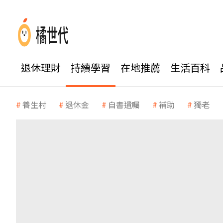
退休理財
持續學習
在地推薦
生活百科
養生村
退休金
自書遺囑
補助
獨老