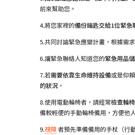
前來幫助您。
4.將您家裡的
備份鑰匙交給1位緊急
5.共同討論緊急應變計畫，根據需
6.讓緊急聯絡人知道您的
緊急用品儲
7.若
需要依靠生命維持設備
或是仰賴
的狀況
。
8.使用電動輪椅者，請經常
檢查輪椅
備較輕便的手動輪椅備用，方便他
9.
視障
者預先準備備用的手杖（行