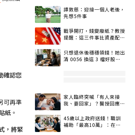
譚敦慈：迎接一個人老後，
先想5件事
戰爭開打，錢變廢紙？教授
提醒：這三件事比資產配置
更重要！
只想退休後穩穩領錢！她出
清 0056 換這 3 檔好股：
股價高點照樣買
動確認您
家人臨終突喊「有人來接
另可再準
我、要回家」？醫授回應方
式快學：避免抱憾終生
貼紙
。
45歲以上政府送錢！職訓
補助「最高10萬」：在
式，將緊
職、待業都能申請