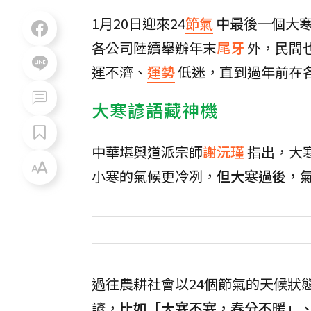
1月20日迎來24
節氣
中最後一個大
各公司陸續舉辦年末
尾牙
外，民間
運不濟、
運勢
低迷，直到過年前在
大寒諺語藏神機
中華堪輿道派宗師
謝沅瑾
指出，大
小寒的氣候更冷冽，
但大寒過後，
過往農耕社會以24個節氣的天候狀
諺，
比如「大寒不寒，春分不暖」