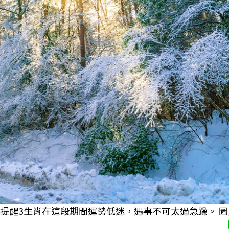
醒3生肖在這段期間運勢低迷，遇事不可太過急躁。 圖／fr