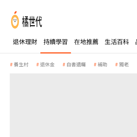
退休理財
持續學習
在地推薦
生活百科
養生村
退休金
自書遺囑
補助
獨老