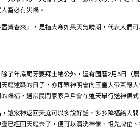
麼人畜必有災禍。
冬盡賀春來」，是指大寒如果天氣晴朗，代表人們可
除了年底尾牙要拜土地公外，還有國曆2月3日（農曆
回天庭述職的日子，亦即眾神明會向玉皇大帝稟報人
間的禍福，通常民間家家戶戶會在這天舉行送神儀式
品，讓家神返回天庭可以多說好話，多多降福給人間
神靈已經回天庭去了，便可以清洗神像、祖先牌位、