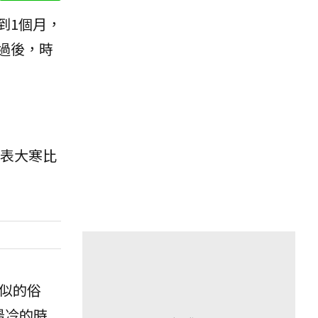
到1個月，
過後，時
表大寒比
似的俗
最冷的時