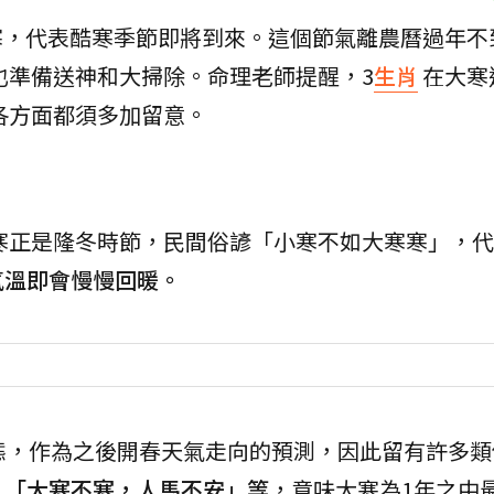
寒，代表酷寒季節即將到來。這個節氣離農曆過年不
也準備送神和大掃除。命理老師提醒，3
生肖
在大寒
各方面都須多加留意。
寒正是隆冬時節，民間俗諺「小寒不如大寒寒」，代
氣溫即會慢慢回暖。
態，作為之後開春天氣走向的預測，因此留有許多類
、「大寒不寒，人馬不安」等
，意味大寒為1年之中