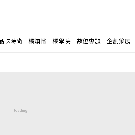
品味時尚
橘煩惱
橘學院
數位專題
企劃策展