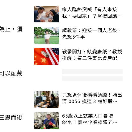
家人臨終突喊「有人來接
我、要回家」？醫授回應方
式快學：避免抱憾終生
為止，須
譚敦慈：迎接一個人老後，
先想5件事
戰爭開打，錢變廢紙？教授
提醒：這三件事比資產配置
更重要！
可以配戴
只想退休後穩穩領錢！她出
清 0056 換這 3 檔好股：
股價高點照樣買
65歲以上就業人口暴增
三思而後
84%！雲林企業搶留老員
工：穩定性高、經驗豐富