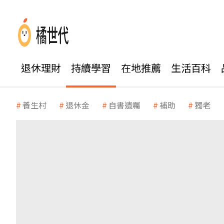
退休理財
持續學習
在地推薦
生活百科
養生村
退休金
自書遺囑
補助
獨老