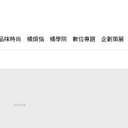
品味時尚
橘煩惱
橘學院
數位專題
企劃策展