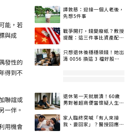
譚敦慈：迎接一個人老後，
先想5件事
可能，若
戰爭開打，錢變廢紙？教授
標與成
提醒：這三件事比資產配置
更重要！
只想退休後穩穩領錢！她出
清 0056 換這 3 檔好股：
偶發性的
股價高點照樣買
年得到不
退休第一天就崩潰！60歲
加聯誼或
男對著超商便當懷疑人生
另一伴。
「一切好安靜」
家人臨終突喊「有人來接
我、要回家」？醫授回應方
利用機會
式快學：避免抱憾終生