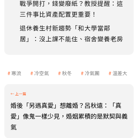
戰爭開打，錢變廢紙？教授提醒：這
三件事比資產配置更重要！
退休養生村新趨勢「和大學當鄰
居」：沒上課不能住、宿舍變養老房
寒流
冷空氣
秋冬
冷氣團
溫差大
婚後「另遇真愛」想離婚？呂秋遠：「真
愛」像鬼一樣少見，婚姻累積的是默契與義
氣