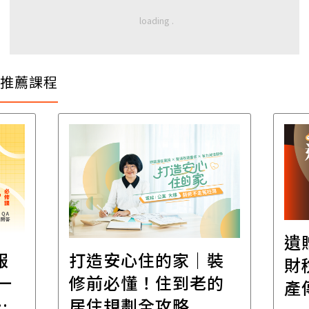
推薦課程
遺
報
打造安心住的家｜裝
財
一
修前必懂！住到老的
產
一
居住規劃全攻略