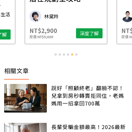
先
毒生活
林黛羚
NT$2,900
NT$
深度了解
了解
原價
NT$5,600
原價
N
相關文章
說好「照顧終老」翻臉不認！
兒拿到房秒轉賣拒同住，老媽
媽用一招拿回700萬
長輩受騙金額最高！2026最新