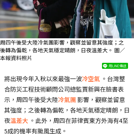
周四午後受大陸冷氣團影響，觀察並留意其強度；之
後轉為偏乾，各地天氣穩定晴朗，日夜溫差大。 圖／
本報資料照片
用LINE傳送
將出現今年入秋以來最強一波
冷空氣
。台灣整
合防災工程技術顧問公司總監賈新興在臉書表
示，周四午後受大陸
冷氣團
影響，觀察並留意
其強度；之後轉為偏乾，各地天氣穩定晴朗，日
夜
溫差大
。此外，周四在菲律賓東方外海有4至
5成的機率有颱風生成。