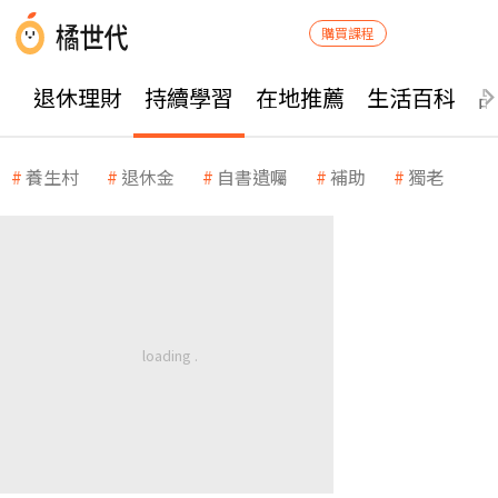
購買課程
退休理財
持續學習
在地推薦
生活百科
養生村
退休金
自書遺囑
補助
獨老