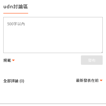
udn討論區
規範
發布
最新發表在前
全部評論 (
)
0