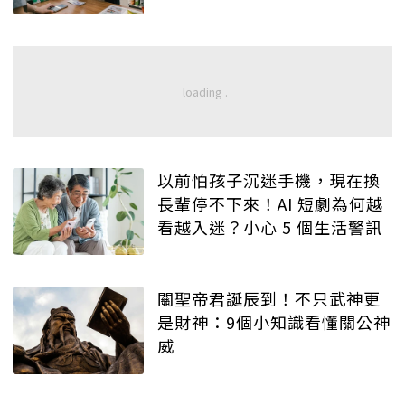
以前怕孩子沉迷手機，現在換
長輩停不下來！AI 短劇為何越
看越入迷？小心 5 個生活警訊
關聖帝君誕辰到！不只武神更
是財神：9個小知識看懂關公神
威