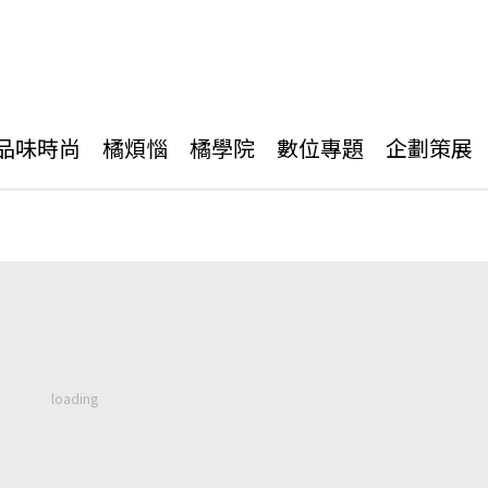
品味時尚
橘煩惱
橘學院
數位專題
企劃策展