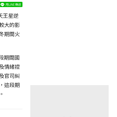
用LINE傳送
天王星逆
較大的影
冬期間火
這段期間國
及情緒控
及官司糾
，這段期
。