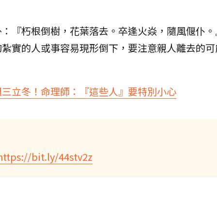
卦：『朽根倒樹，花葉落去。卒逢火焱，隨風偃仆。
夠紮實的人或事容易現形倒下，要注意親人離去的可
週三立冬！命理師：『這些人』要特別小心
https://bit.ly/44stv2z