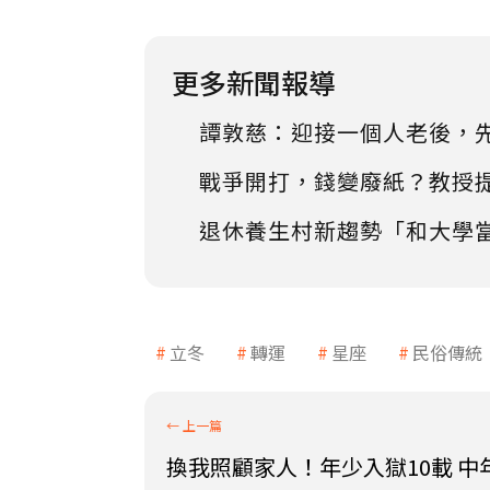
更多新聞報導
譚敦慈：迎接一個人老後，
戰爭開打，錢變廢紙？教授
退休養生村新趨勢「和大學
立冬
轉運
星座
民俗傳統
換我照顧家人！年少入獄10載 中