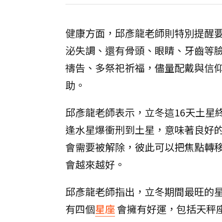
健康方面，邱彥龍老師則特別提醒
泌失調、還有骨頭、眼睛、牙齒等
禱告、多祭祀祈福，儘量配戴與信
助。
邱彥龍老師表示，立冬這16天土星
逢水星爆衝刑到土星，意味著良好
會需要被解除，彼此可以把焦點轉
會越來越好。
邱彥龍老師指出，立冬期間最旺的
有四個
星座
會擁有好運，包括天秤