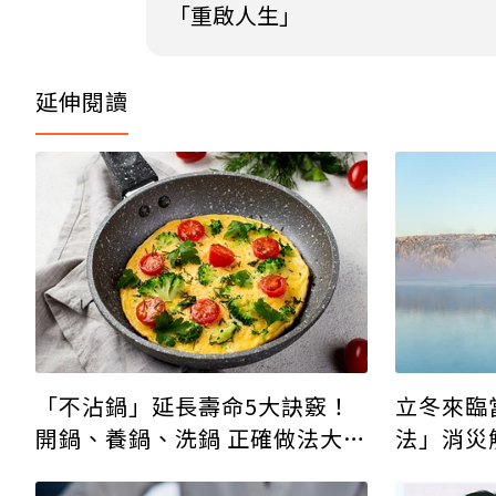
「重啟人生」
延伸閱讀
「不沾鍋」延長壽命5大訣竅！
立冬來臨
開鍋、養鍋、洗鍋 正確做法大公
法」消災
開
轉運！