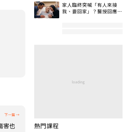
家人臨終突喊「有人來接
我、要回家」？醫授回應方
式快學：避免抱憾終生
傷害也
熱門課程