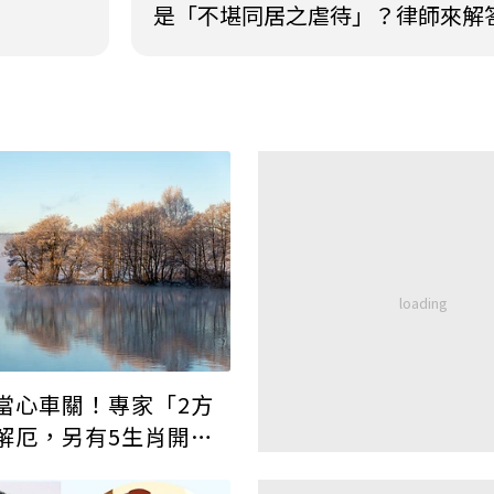
是「不堪同居之虐待」？律師來解
當心車關！專家「2方
解厄，另有5生肖開始