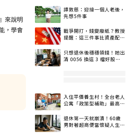
譚敦慈：迎接一個人老後，
先想5件事
』來說明
能，學會
戰爭開打，錢變廢紙？教授
提醒：這三件事比資產配置
更重要！
只想退休後穩穩領錢！她出
清 0056 換這 3 檔好股：
股價高點照樣買
入住平價養生村！全台老人
公寓「政策型補助」最高打
5折
退休第一天就崩潰！60歲
男對著超商便當懷疑人生
「一切好安靜」