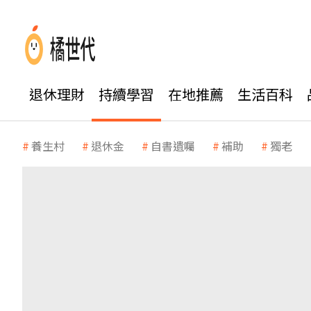
退休理財
持續學習
在地推薦
生活百科
養生村
退休金
自書遺囑
補助
獨老