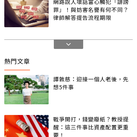
網路說人壞話當心觸犯「誹謗
罪」！與妨害名譽有何不同？
律師解答提告流程期限
熱門文章
譚敦慈：迎接一個人老後，先
想5件事
戰爭開打，錢變廢紙？教授提
醒：這三件事比資產配置更重
要！