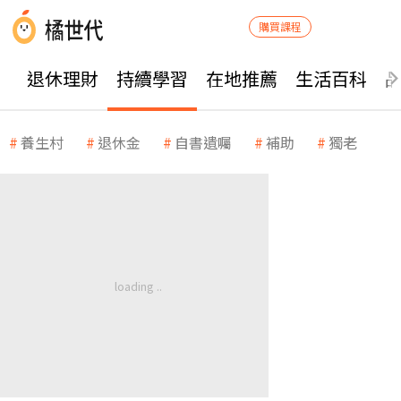
購買課程
退休理財
持續學習
在地推薦
生活百科
養生村
退休金
自書遺囑
補助
獨老