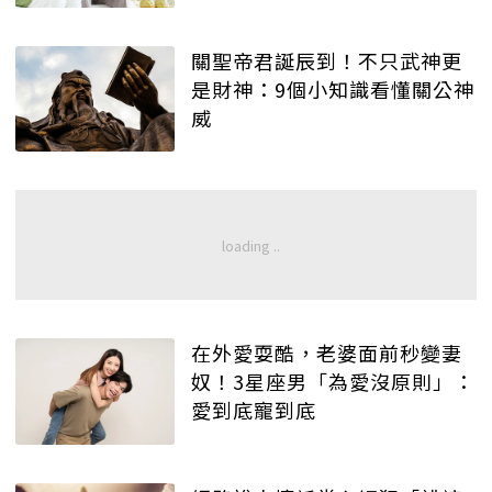
關聖帝君誕辰到！不只武神更
是財神：9個小知識看懂關公神
威
在外愛耍酷，老婆面前秒變妻
奴！3星座男「為愛沒原則」：
愛到底寵到底