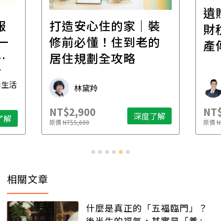
遺
報
打造安心住的家｜裝
財
一
修前必懂！住到老的
產
一
居住規劃全攻略
先
毒生活
林黛羚
NT$2,900
NT$
深度了解
了解
原價
NT$5,600
原價
N
相關文章
什麼是真正的「五福臨門」？
後半生的福氣，其實是「養」