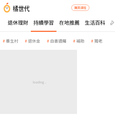
購買課程
退休理財
持續學習
在地推薦
生活百科
養生村
退休金
自書遺囑
補助
獨老