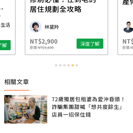
產
一
居住規劃全攻略
先
毒生活
林黛羚
NT$2,900
NT$
深度了解
了解
原價
NT$5,600
原價
N
相關文章
72歲獨居包租婆為愛沖昏頭！
詐騙集團甜喊「想共度餘生」
店員一招保住錢