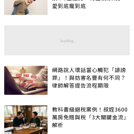
愛到底寵到底
網路說人壞話當心觸犯「誹謗
罪」！與妨害名譽有何不同？
律師解答提告流程期限
教科書級避稅案例！叔姪3600
萬房免贈與稅「3大關鍵金流」
解析