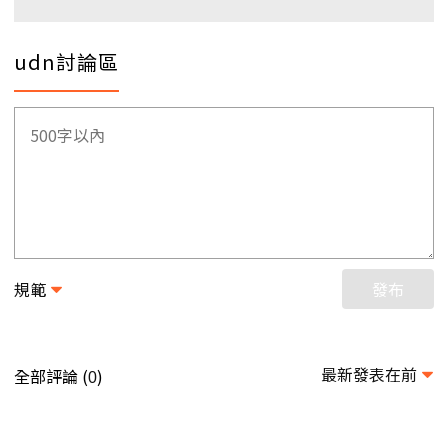
udn討論區
規範
發布
最新發表在前
全部評論 (
)
0