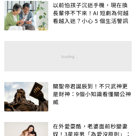
以前怕孩子沉迷手機，現在換
長輩停不下來！AI 短劇為何越
看越入迷？小心 5 個生活警訊
關聖帝君誕辰到！不只武神更
是財神：9個小知識看懂關公神
威
在外愛耍酷，老婆面前秒變妻
奴！3星座男「為愛沒原則」：