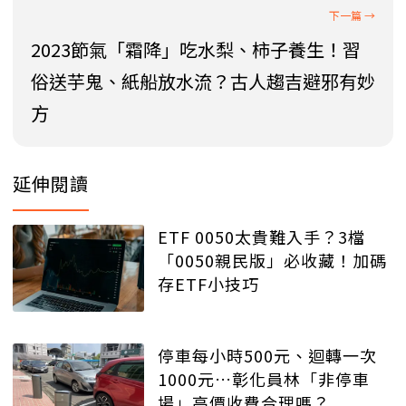
2023節氣「霜降」吃水梨、柿子養生！習
俗送芋鬼、紙船放水流？古人趨吉避邪有妙
方
延伸閱讀
ETF 0050太貴難入手？3檔
「0050親民版」必收藏！加碼
存ETF小技巧
停車每小時500元、迴轉一次
1000元…彰化員林「非停車
場」高價收費合理嗎？