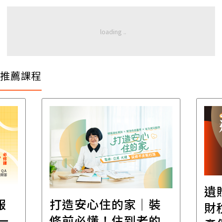
推薦課程
遺
報
打造安心住的家｜裝
財
一
修前必懂！住到老的