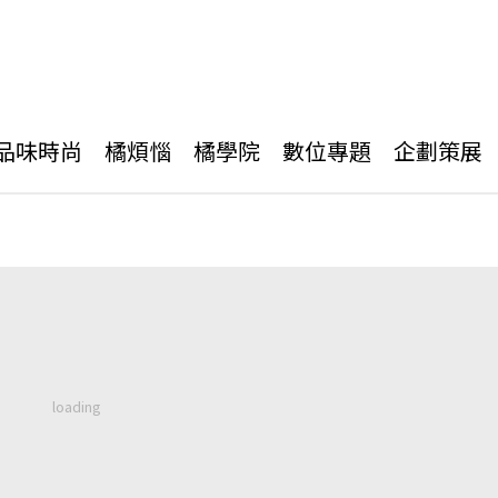
品味時尚
橘煩惱
橘學院
數位專題
企劃策展