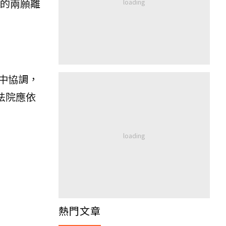
稱的兩願離
中協調，
法院應依
熱門文章