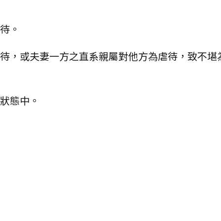
虐待。
虐待，或夫妻一方之直系親屬對他方為虐待，致不堪
續狀態中。