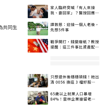
家人臨終突喊「有人來接
我、要回家」？醫授回應方
式快學：避免抱憾終生
譚敦慈：迎接一個人老後，
為共同生
先想5件事
戰爭開打，錢變廢紙？教授
提醒：這三件事比資產配置
更重要！
只想退休後穩穩領錢！她出
清 0056 換這 3 檔好股：
股價高點照樣買
65歲以上就業人口暴增
84%！雲林企業搶留老員
工：穩定性高、經驗豐富