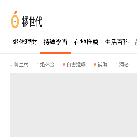
退休理財
持續學習
在地推薦
生活百科
養生村
退休金
自書遺囑
補助
獨老