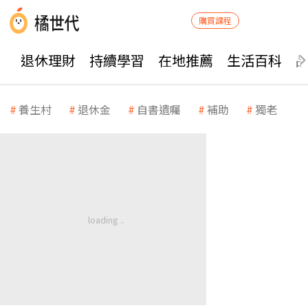
購買課程
退休理財
持續學習
在地推薦
生活百科
養生村
退休金
自書遺囑
補助
獨老