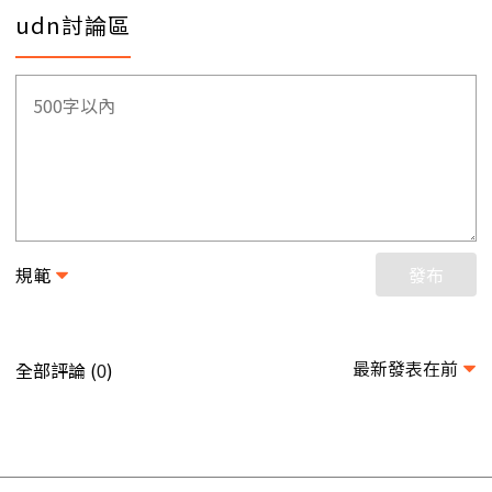
udn討論區
規範
發布
最新發表在前
全部評論 (
)
0