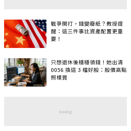
戰爭開打，錢變廢紙？教授提
醒：這三件事比資產配置更重
要！
只想退休後穩穩領錢！她出清
0056 換這 3 檔好股：股價高點
照樣買