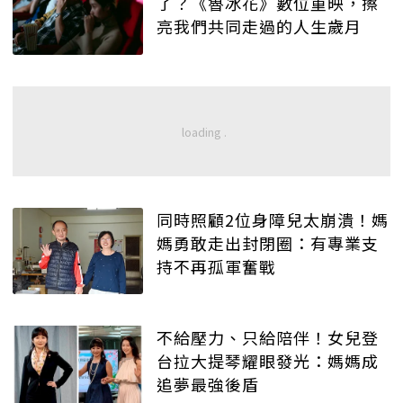
了？《魯冰花》數位重映，擦
亮我們共同走過的人生歲月
同時照顧2位身障兒太崩潰！媽
媽勇敢走出封閉圈：有專業支
持不再孤軍奮戰
不給壓力、只給陪伴！女兒登
台拉大提琴耀眼發光：媽媽成
追夢最強後盾