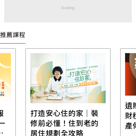
推薦課程
遺
報
打造安心住的家｜裝
財
一
修前必懂！住到老的
產
一
居住規劃全攻略