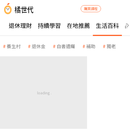
購買課程
退休理財
持續學習
在地推薦
生活百科
養生村
退休金
自書遺囑
補助
獨老