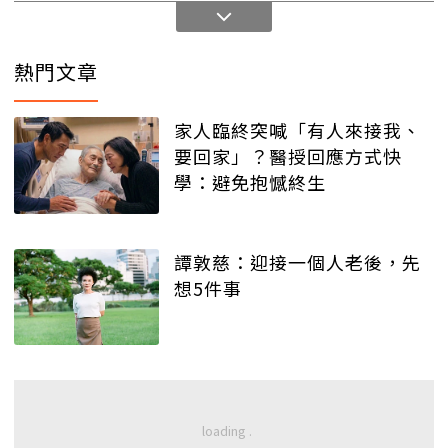
熱門文章
家人臨終突喊「有人來接我、
要回家」？醫授回應方式快
學：避免抱憾終生
譚敦慈：迎接一個人老後，先
想5件事