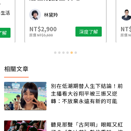
先
毒生活
林黛羚
NT$2,900
NT$
深度了解
了解
原價
NT$5,600
原價
N
相關文章
別在低潮期替人生下結論！前
主播看大谷翔平被三振又逆
轉：不放棄永遠有新的可能
聽見那聲「古阿明」眼眶又紅