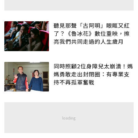
聽見那聲「古阿明」眼眶又紅
了？《魯冰花》數位重映，擦
亮我們共同走過的人生歲月
同時照顧2位身障兒太崩潰！媽
媽勇敢走出封閉圈：有專業支
持不再孤軍奮戰