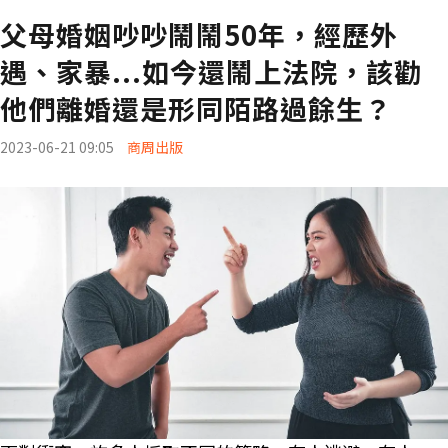
父母婚姻吵吵鬧鬧50年，經歷外
遇、家暴...如今還鬧上法院，該勸
他們離婚還是形同陌路過餘生？
2023-06-21 09:05
商周出版