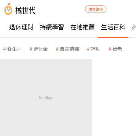
購買課程
退休理財
持續學習
在地推薦
生活百科
養生村
退休金
自書遺囑
補助
獨老