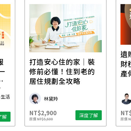
遺
報
打造安心住的家｜裝
財
一
修前必懂！住到老的
產
一
居住規劃全攻略
先
毒生活
林黛羚
NT$2,900
NT$
深度了解
了解
原價
NT$5,600
原價
N