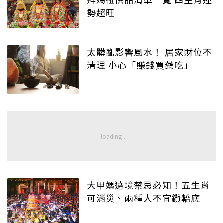
勢超旺
太髒亂影響風水！ 居家財位不
清理 小心「賺錢買藥吃」
大甲媽遶境禁忌必知！五生肖
可消災、兩種人不宜鑽轎底