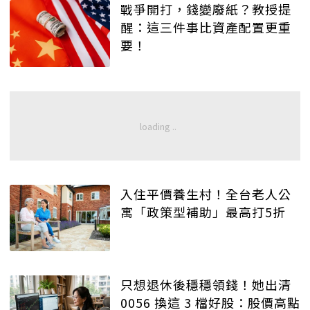
戰爭開打，錢變廢紙？教授提
醒：這三件事比資產配置更重
要！
入住平價養生村！全台老人公
寓「政策型補助」最高打5折
只想退休後穩穩領錢！她出清
0056 換這 3 檔好股：股價高點