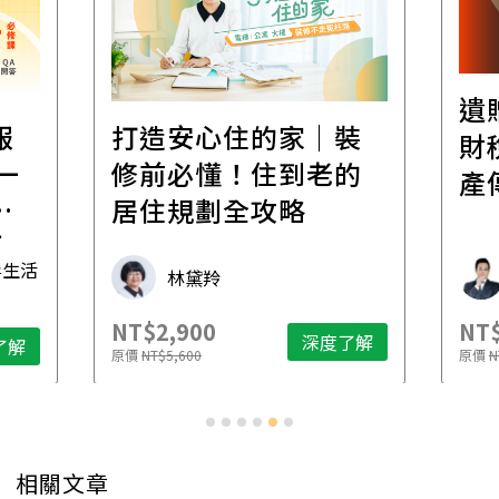
遺
報
打造安心住的家｜裝
財
一
修前必懂！住到老的
產
一
居住規劃全攻略
先
毒生活
林黛羚
NT$2,900
NT$
深度了解
了解
原價
NT$5,600
原價
N
相關文章