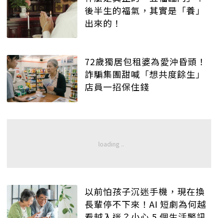
後半生的福氣，其實是「養」
出來的！
72歲獨居包租婆為愛沖昏頭！
詐騙集團甜喊「想共度餘生」
店員一招保住錢
以前怕孩子沉迷手機，現在換
長輩停不下來！AI 短劇為何越
看越入迷？小心 5 個生活警訊