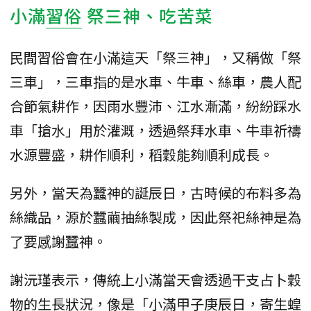
小滿
習俗
祭三神、吃苦菜
民間習俗會在小滿這天「祭三神」，又稱做「祭
三車」，三車指的是水車、牛車、絲車，農人配
合節氣耕作，因雨水豐沛、江水漸滿，紛紛踩水
車「搶水」用於灌溉，透過祭拜水車、牛車祈禱
水源豐盛，耕作順利，稻穀能夠順利成長。
另外，當天為蠶神的誕辰日，古時候的布料多為
絲織品，源於蠶繭抽絲製成，因此祭祀絲神是為
了要感謝蠶神。
謝沅瑾表示，傳統上小滿當天會透過干支占卜穀
物的生長狀況，像是「小滿甲子庚辰日，寄生蝗