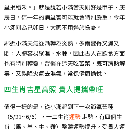
蟲損稻禾。」就是說若小滿當天剛好是甲子、庚
辰日，這一年的病蟲害可能就會特別嚴重，今年
小滿剛為己卯日，大家不用過於擔憂。
鄰近小滿天氣逐漸轉為炎熱，多雨變得又濕又
悶，人體容易聚濕、水腫，因此古人在飲食方面
也有特別轉變，習慣在這天
吃苦菜，既可清熱解
毒、又能降火氣去濕氣，常保健康愉悅
。
四生肖吉星高照 貴人提攜帶旺
值得一提的是，從小滿起到下一次節氣芒種
（5/21~ 6/6），十二生肖
運勢
走勢，有四個生
肖（馬、羊、牛、雞）整體運勢提升，受貴人運