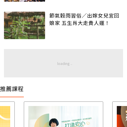
節氣穀雨習俗／出嫁女兒宜回
娘家 五生肖大走貴人運！
推薦課程