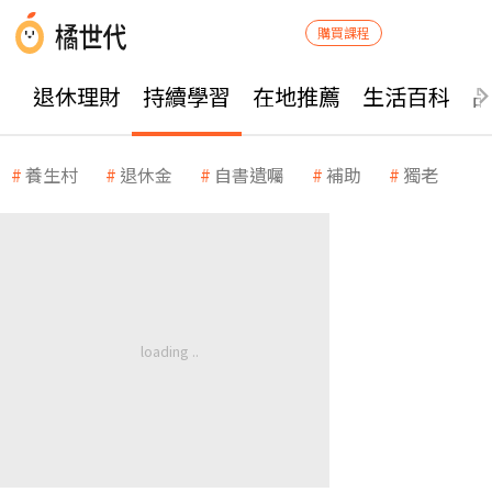
購買課程
退休理財
持續學習
在地推薦
生活百科
養生村
退休金
自書遺囑
補助
獨老