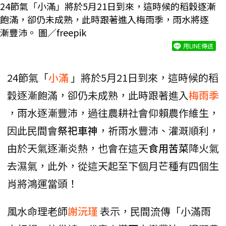
24節氣「小滿」將於5月21日到來，這時候的稻穀逐漸
飽滿，卻仍未成熟，此時跟著進入梅雨季，雨水將逐
漸豐沛。 圖／freepik
用LINE傳送
24節氣「
小滿
」將於5月21日到來，這時候的稻
穀逐漸飽滿，卻仍未成熟，此時跟著進入
梅雨季
，雨水逐漸豐沛，過往農耕社會仰賴農作維生，
因此民間會
祭祀車神
，祈雨水豐沛、灌溉順利，
由於天氣逐漸炎熱，也會在這天
食用苦菜
降火氣
去濕氣，此外，從這天起至下個月芒種有四個生
肖將鴻運當頭！
風水命理老師
謝沅瑾
表示，民間流傳「小滿雨