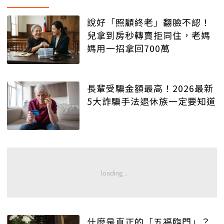
說好「照顧終老」翻臉不認！
兒拿到房秒轉賣拒同住，老媽
媽用一招拿回700萬
長輩受騙金額最高！2026最新
5大詐騙手法退休族一定要知道
什麼是真正的「五福臨門」？