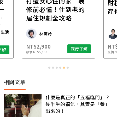
報
打造安心住的家｜裝
財
一
修前必懂！住到老的
產
一
居住規劃全攻略
先
毒生活
林黛羚
NT$2,900
NT$
深度了解
了解
原價
NT$5,600
原價
N
相關文章
什麼是真正的「五福臨門」？
後半生的福氣，其實是「養」
出來的！