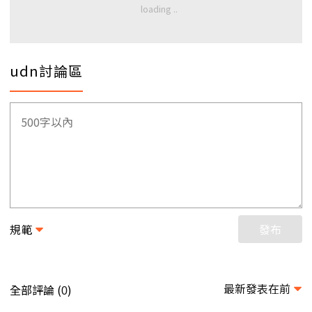
udn討論區
規範
發布
最新發表在前
全部評論 (
)
0