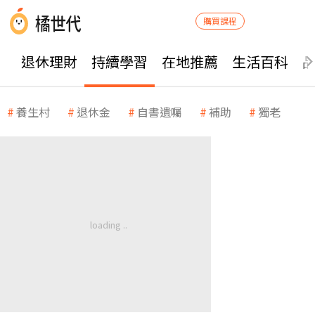
購買課程
退休理財
持續學習
在地推薦
生活百科
養生村
退休金
自書遺囑
補助
獨老