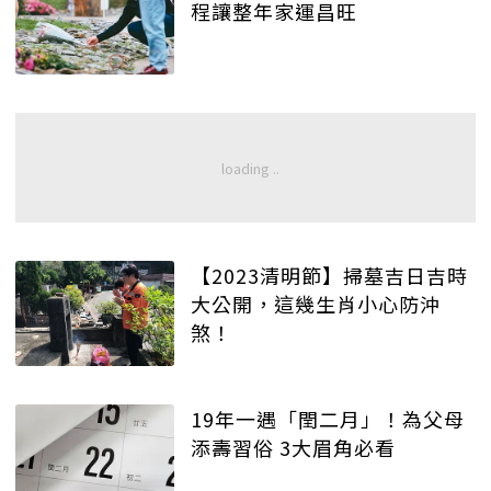
程讓整年家運昌旺
【2023清明節】掃墓吉日吉時
大公開，這幾生肖小心防沖
煞！
19年一遇「閏二月」！為父母
添壽習俗 3大眉角必看