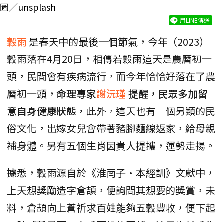
圖／unsplash
用LINE傳送
穀雨
是春天中的最後一個節氣，今年（2023）
穀雨落在4月20日，相傳若穀雨這天是農曆初一
頭，民間會有疾病流行，而今年恰恰好落在了農
曆初一頭，
命理專家
謝沅瑾
提醒，民眾多加留
意自身健康狀態，
此外，這天也有一個另類的民
俗文化，出嫁女兒會帶著豬腳麵線返家，給母親
補身體。另有五個生肖因貴人提攜，運勢走揚。
據悉，穀雨源自於《淮南子·本經訓》文獻中，
上天想獎勵造字倉頡，便詢問其想要的獎賞，未
料，倉頡向上蒼祈求百姓能夠五穀豐收，便下起