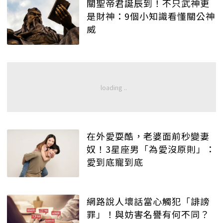
關聖帝君誕辰到！不只武神更
是財神：9個小知識看懂關公神
威
在外愛耍酷，老婆面前秒變妻
奴！3星座男「為愛沒原則」：
愛到底寵到底
網路說人壞話當心觸犯「誹謗
罪」！與妨害名譽有何不同？