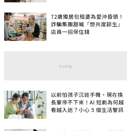
72歲獨居包租婆為愛沖昏頭！
詐騙集團甜喊「想共度餘生」
店員一招保住錢
以前怕孩子沉迷手機，現在換
長輩停不下來！AI 短劇為何越
看越入迷？小心 5 個生活警訊