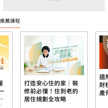
推薦課程
遺
報
打造安心住的家｜裝
財
一
修前必懂！住到老的
產
一
居住規劃全攻略
先