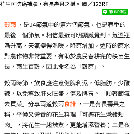
花生可防癌補腦，有長壽果之稱。 圖／123RF
用LINE傳送
穀雨
，是24節氣中的第六個節氣，也是春季的
最後一個節氣。相信最近可明顯感覺到，氣溫逐
漸升高，天氣變得溫暖，降雨增加，這時的雨水
對農作物非常重要，有助於農民春耕完的秧苗生
長，雨生百穀，因此命名為「穀雨」。
穀雨時節，飲食應注意健脾利濕，低脂肪，少酸
辣，以免導致肝火旺盛，傷及脾胃。「順著節氣
去買菜」分享兩道穀雨
食譜
，一是有長壽果之
稱，平價又營養的花生料理「可樂花生燉豬頰
肉」，將花生一起燉煮，更能增添營養；二是夜