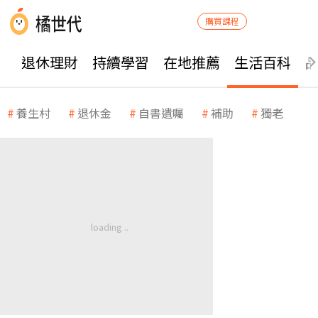
購買課程
退休理財
持續學習
在地推薦
生活百科
養生村
退休金
自書遺囑
補助
獨老