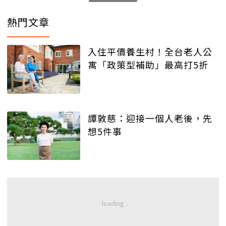
熱門文章
入住平價養生村！全台老人公
寓「政策型補助」最高打5折
譚敦慈：迎接一個人老後，先
想5件事