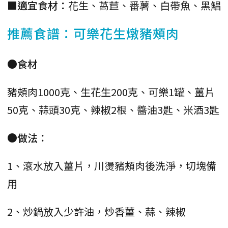
■適宜食材：
花生、萵苣、番薯、白帶魚、黑鯧
推薦食譜：可樂花生燉豬頰肉
●食材
豬頰肉1000克、生花生200克、可樂1罐、薑片
50克、蒜頭30克、辣椒2根、醬油3匙、米酒3匙
●做法：
1、滾水放入薑片，川燙豬頰肉後洗淨，切塊備
用
2、炒鍋放入少許油，炒香薑、蒜、辣椒