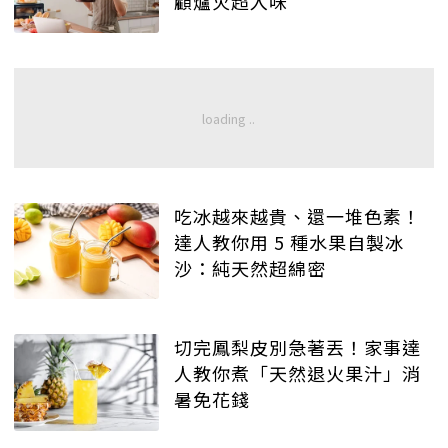
顧爐火超入味
吃冰越來越貴、還一堆色素！
達人教你用 5 種水果自製冰
沙：純天然超綿密
切完鳳梨皮別急著丟！家事達
人教你煮「天然退火果汁」消
暑免花錢