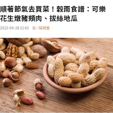
順著節氣去買菜！穀雨食譜：可樂
花生燉豬頰肉、拔絲地瓜
2022-04-18 11:42
文／莊欣宜