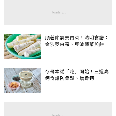
順著節氣去買菜！清明食譜：
金沙茭白筍、豆渣蔬菜煎餅
存骨本從「吃」開始！三道高
鈣食譜防骨鬆、增骨鈣