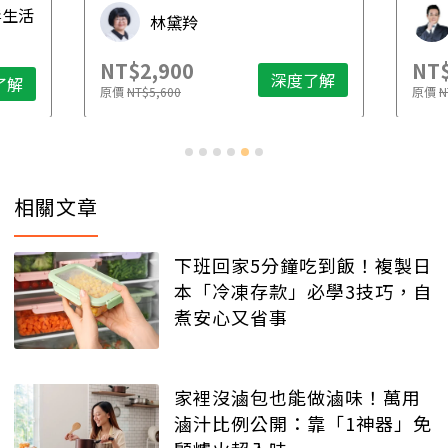
毒生活
林黛羚
NT$2,900
NT$
深度了解
了解
原價
NT$5,600
原價
N
相關文章
下班回家5分鐘吃到飯！複製日
本「冷凍存款」必學3技巧，自
煮安心又省事
家裡沒滷包也能做滷味！萬用
滷汁比例公開：靠「1神器」免