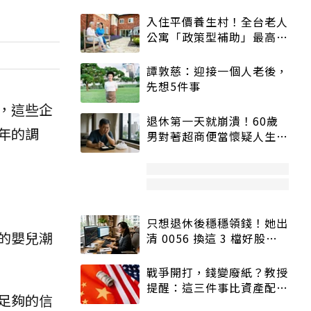
入住平價養生村！全台老人
公寓「政策型補助」最高打
5折
譚敦慈：迎接一個人老後，
先想5件事
，這些企
退休第一天就崩潰！60歲
年的調
男對著超商便當懷疑人生
「一切好安靜」
只想退休後穩穩領錢！她出
的嬰兒潮
清 0056 換這 3 檔好股：
股價高點照樣買
戰爭開打，錢變廢紙？教授
提醒：這三件事比資產配置
足夠的信
更重要！