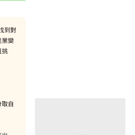
找到對
產業變
班挑
分取自