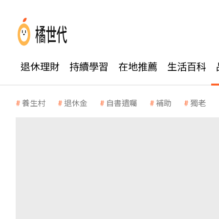
退休理財
持續學習
在地推薦
生活百科
養生村
退休金
自書遺囑
補助
獨老