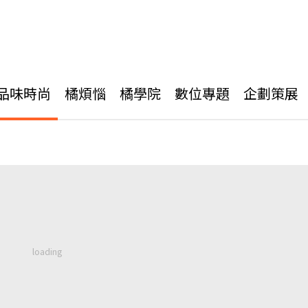
品味時尚
橘煩惱
橘學院
數位專題
企劃策展