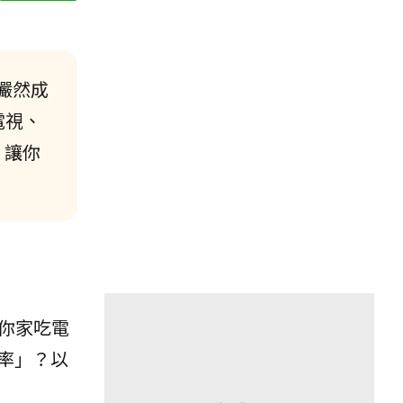
儼然成
電視、
，讓你
你家吃電
率」？以