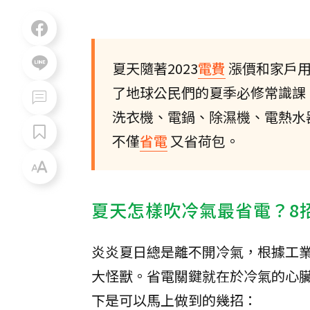
夏天隨著2023
電費
漲價和家戶
了地球公民們的夏季必修常識課
洗衣機、電鍋、除濕機、電熱水
不僅
省電
又省荷包。
夏天怎樣吹冷氣最省電？8招
炎炎夏日總是離不開冷氣，根據工業
大怪獸。省電關鍵就在於冷氣的心
下是可以馬上做到的幾招：