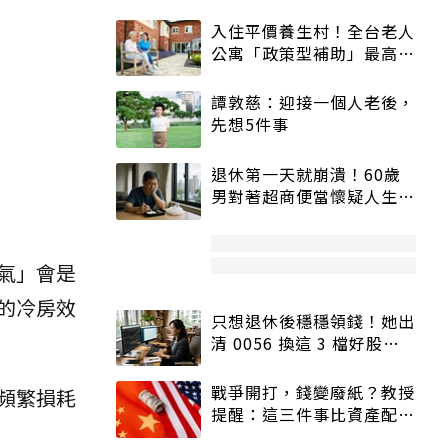
入住平價養生村！全台老人
公寓「政策型補助」最高打
5折
譚敦慈：迎接一個人老後，
先想5件事
退休第一天就崩潰！60歲
男對著超商便當懷疑人生
「一切好安靜」
氣」會是
的冷房效
只想退休後穩穩領錢！她出
清 0056 換這 3 檔好股：
股價高點照樣買
戰爭開打，錢變廢紙？教授
頻繁損耗
提醒：這三件事比資產配置
更重要！