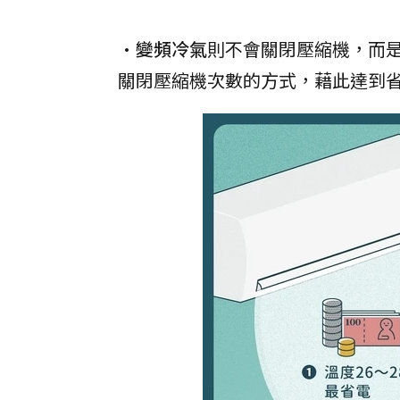
•
變頻冷氣
則不會關閉壓縮機，而
關閉壓縮機次數的方式，藉此達到