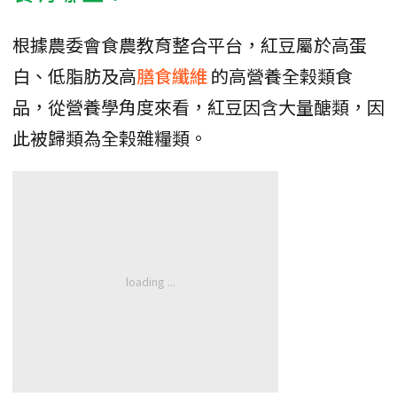
根據農委會食農教育整合平台，紅豆屬於高蛋
白、低脂肪及高
膳食纖維
的高營養全榖類食
品，從營養學角度來看，紅豆因含大量醣類，因
此被歸類為全榖雜糧類。