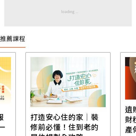
推薦課程
遺
報
打造安心住的家｜裝
財
一
修前必懂！住到老的
產