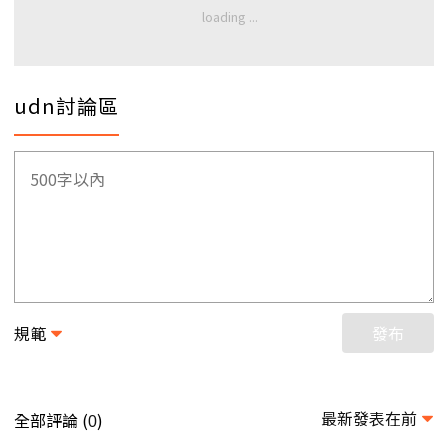
udn討論區
規範
發布
最新發表在前
全部評論 (
)
0