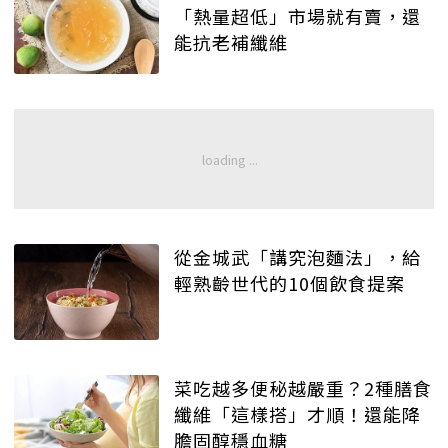
「熱量超低」市場就有賣，還
能抗老補纖維
從金城武「講究泡麵法」，給
輕熟齡世代的10個飲食提案
菜吃越多便秘越嚴重？2種膳食
纖維「這樣搭」才順！還能降
膽固醇穩血糖