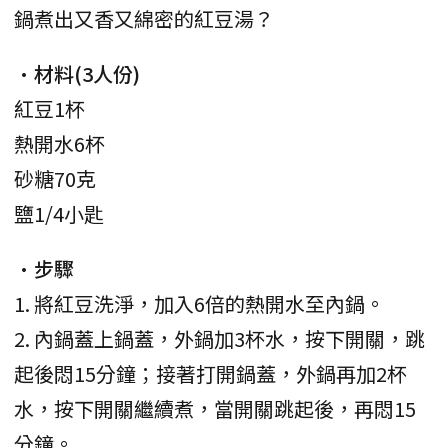
鍋煮出又香又綿密的紅豆湯？
•
材料(3人份)
紅豆1杯
熱開水6杯
砂糖70克
鹽1/4小匙
•
步驟
1. 將紅豆洗淨，加入6倍的熱開水至內鍋。
2. 內鍋蓋上鍋蓋，外鍋加3杯水，按下開關，跳
起後悶15分鐘；接著打開鍋蓋，外鍋再加2杯
水，按下開關繼續煮，當開關跳起後，再悶15
分鐘。