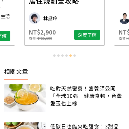
一
居住規劃全攻略
先
毒生活
林黛羚
NT$2,900
NT$
深度了解
了解
原價
NT$5,600
原價
N
相關文章
吃對天然營養！營養師公開
「全球10強」健康食物，台灣
愛玉也上榜
低碳日也能爽吃甜食！3甜品