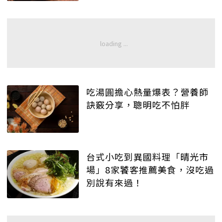
吃湯圓擔心熱量爆表？營養師
訣竅分享，聰明吃不怕胖
台式小吃到異國料理「晴光市
場」8家饕客推薦美食，沒吃過
別說有來過！