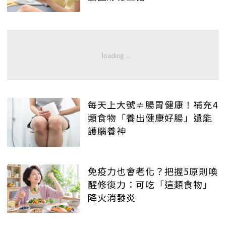
每天上大號≠腸胃健康！補充4
類食物「養出健康好腸」還能
護腦養神
免疫力也會老化？把握5原則喚
醒修復力：可吃「這類食物」
降火消發炎