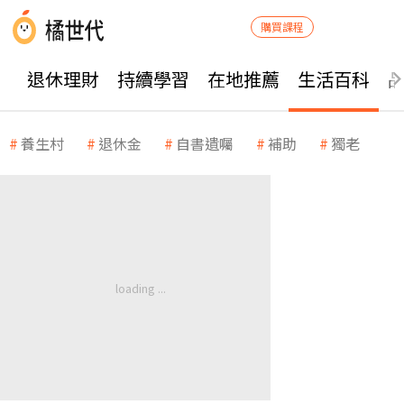
購買課程
退休理財
持續學習
在地推薦
生活百科
養生村
退休金
自書遺囑
補助
獨老