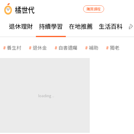
購買課程
退休理財
持續學習
在地推薦
生活百科
養生村
退休金
自書遺囑
補助
獨老