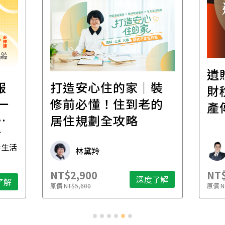
遺
報
打造安心住的家｜裝
財
一
修前必懂！住到老的
產
一
居住規劃全攻略
先
毒生活
林黛羚
NT$2,900
NT$
深度了解
了解
原價
NT$5,600
原價
N