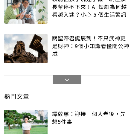
長輩停不下來！AI 短劇為何越
看越入迷？小心 5 個生活警訊
關聖帝君誕辰到！不只武神更
是財神：9個小知識看懂關公神
威
熱門文章
譚敦慈：迎接一個人老後，先
想5件事