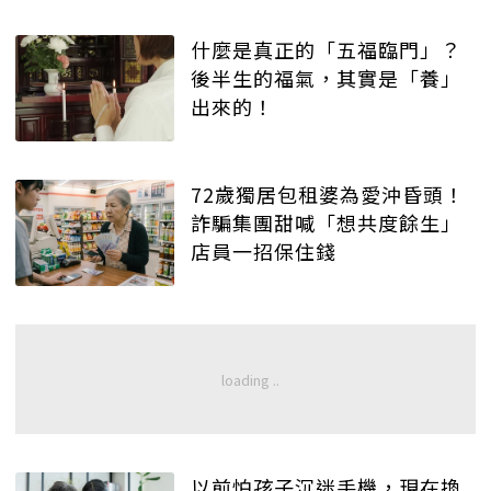
什麼是真正的「五福臨門」？
後半生的福氣，其實是「養」
出來的！
72歲獨居包租婆為愛沖昏頭！
詐騙集團甜喊「想共度餘生」
店員一招保住錢
以前怕孩子沉迷手機，現在換