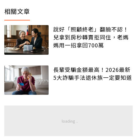
相關文章
說好「照顧終老」翻臉不認！
兒拿到房秒轉賣拒同住，老媽
媽用一招拿回700萬
長輩受騙金額最高！2026最新
5大詐騙手法退休族一定要知道