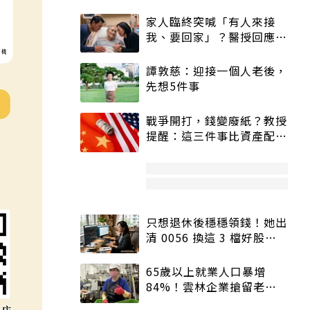
家人臨終突喊「有人來接
我、要回家」？醫授回應方
式快學：避免抱憾終生
譚敦慈：迎接一個人老後，
先想5件事
戰爭開打，錢變廢紙？教授
提醒：這三件事比資產配置
更重要！
只想退休後穩穩領錢！她出
清 0056 換這 3 檔好股：
股價高點照樣買
65歲以上就業人口暴增
84%！雲林企業搶留老員
工：穩定性高、經驗豐富