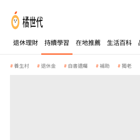
退休理財
持續學習
在地推薦
生活百科
養生村
退休金
自書遺囑
補助
獨老