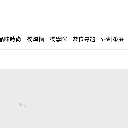
品味時尚
橘煩惱
橘學院
數位專題
企劃策展