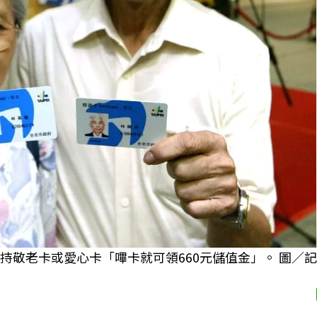
持敬老卡或愛心卡「嗶卡就可領660元儲值金」。 圖／