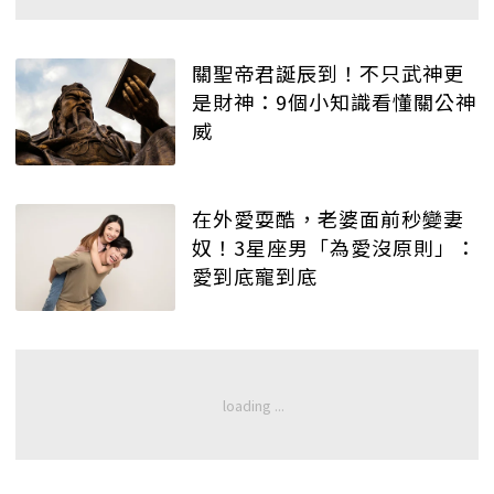
關聖帝君誕辰到！不只武神更
是財神：9個小知識看懂關公神
威
在外愛耍酷，老婆面前秒變妻
奴！3星座男「為愛沒原則」：
愛到底寵到底