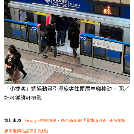
「小捷客」透過動畫引導旅客往頭尾車廂移動。 圖／
記者鍾維軒攝影
資料來源：
Google臉書粉專
、
聯合新聞網「北捷增3線可查擁擠度
忠孝復興站設導引光條」