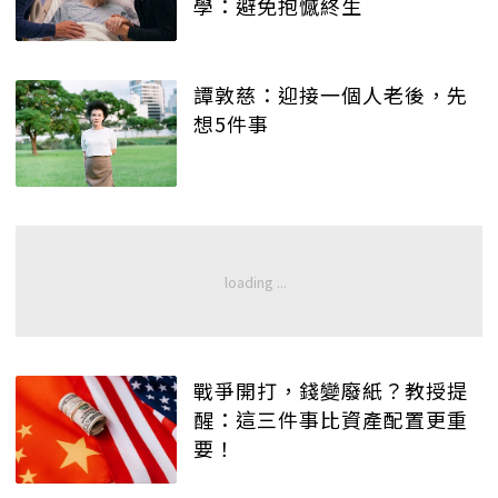
學：避免抱憾終生
譚敦慈：迎接一個人老後，先
想5件事
戰爭開打，錢變廢紙？教授提
醒：這三件事比資產配置更重
要！