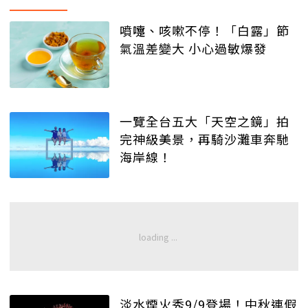
噴嚏、咳嗽不停！「白露」節
氣溫差變大 小心過敏爆發
一覽全台五大「天空之鏡」拍
完神級美景，再騎沙灘車奔馳
海岸線！
淡水煙火秀9/9登場！中秋連假