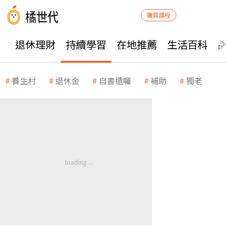
購買課程
退休理財
持續學習
在地推薦
生活百科
養生村
退休金
自書遺囑
補助
獨老