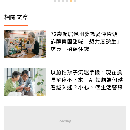
相關文章
72歲獨居包租婆為愛沖昏頭！
詐騙集團甜喊「想共度餘生」
店員一招保住錢
以前怕孩子沉迷手機，現在換
長輩停不下來！AI 短劇為何越
看越入迷？小心 5 個生活警訊