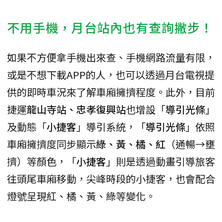
不用手機，月台站內也有查詢撇步！
如果不方便拿手機出來查、手機網路流量有限，
或是不想下載APP的人，也可以透過月台電視提
供的即時車況來了解車廂擁擠程度。此外，目前
捷運
龍山寺站、忠孝復興站
也增設「
導引光條
」
及動態「
小捷客
」導引系統，「
導引光條
」依照
車廂擁擠度同步顯示
綠、黃、橘、紅
（通暢→壅
擠）等顏色，「
小捷客
」則是透過動畫引導旅客
往頭尾車廂移動，尖峰時段的小捷客，也會配合
燈號呈現紅、橘、黃、綠等變化。