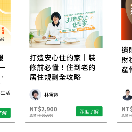
遺
報
打造安心住的家｜裝
財
一
修前必懂！住到老的
產
一
居住規劃全攻略
先
毒生活
林黛羚
NT$2,900
NT$
深度了解
了解
原價
NT$5,600
原價
N