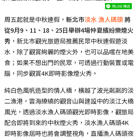
用LINE傳送
周五起就是中秋連假，
新北市
淡水
漁人碼頭
將
從9月9、11、18、25日舉辦4場仲夏繽紛樂煙火
秀
，新北市觀光旅遊局推薦民眾中秋連假遊淡
水，除了觀賞絢麗的煙火外，也可以品嚐在地美
食；如果不想出門的民眾，可透過行動裝置或電
腦，同步觀賞4K即時影像煙火秀。
純白色風帆造型的情人橋，橫越了波光粼粼的淡
二漁港，雲海繚繞的觀音山與建設中的淡江大橋
風光，透過淡水漁人碼頭觀光即時影像，觀旅局
配合即將到來的中秋煙火秀，淡水漁人碼頭4K
即時影像屆時也將會調整視角，直播漁人碼頭夜