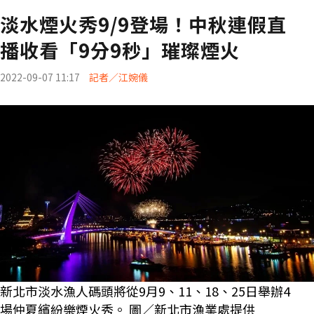
淡水煙火秀9/9登場！中秋連假直
播收看「9分9秒」璀璨煙火
2022-09-07 11:17
記者／江婉儀
新北市淡水漁人碼頭將從9月9、11、18、25日舉辦4
場仲夏繽紛樂煙火秀。 圖／新北市漁業處提供