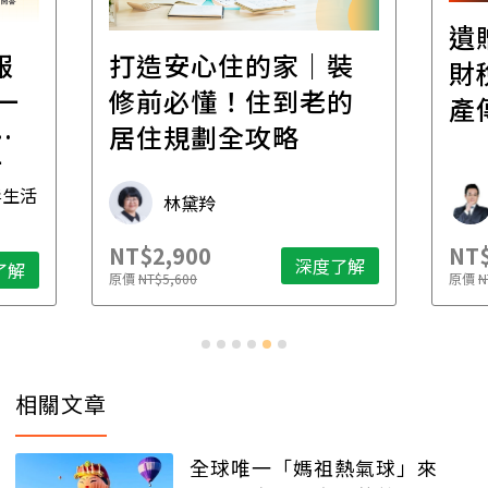
遺
報
打造安心住的家｜裝
財
一
修前必懂！住到老的
產
一
居住規劃全攻略
先
毒生活
林黛羚
NT$2,900
NT$
深度了解
了解
原價
NT$5,600
原價
N
相關文章
全球唯一「媽祖熱氣球」來