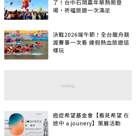
了！台中石岡嘉年華熱鬧登
場，祈福旅遊一次滿足
決戰2026端午節！全台龍舟競
渡賽事一次看 連假熱血旅遊這
樣玩
癌症希望基金會【看見希望 在
途中 a jounery】策展活動