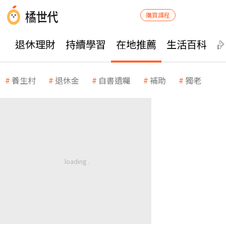
購買課程
退休理財
持續學習
在地推薦
生活百科
養生村
退休金
自書遺囑
補助
獨老