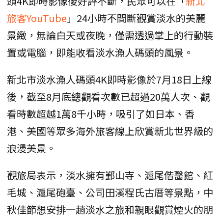
頭4K即時影像後好評不斷，民眾可以在「
新北
旅客YouTube
」24小時不間斷觀賞淡水的美麗
景緻，無論白天或夜晚，僅需透過掌上的行動裝
置或電腦，即能收看淡水漁人碼頭的風景。
新北市淡水漁人碼頭4K即時影像於7月18日上線
後，截至8月底總觀看次數已超過20萬人次、觀
看時數超越1萬8千小時，吸引了如日本、香
港、美國等眾多海外旅客線上欣賞新北世界級的
浪漫美景。
觀旅局表示，淡水擁有鄞山寺、滬尾偕醫館、紅
毛城、滬尾砲臺、公司田溪程氏古厝等景點，中
秋佳節想安排一趟淡水之旅和親眼觀賞煙火的朋