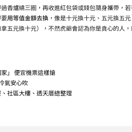
得過香爐繞三圈，再收進紅包袋或錢包隨身攜帶，若
得要
用等值金額去換
，像是十元換十元、五元換五元
如拿五元換十元），不然虎爺會認為你是貪心的人，
家」 便宜機票這樣搶
冷氣安心吹
廈、社區大樓、透天厝總整理