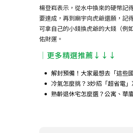
楊登嵙表示，從水中換來的硬幣記
要達成，再到廟宇向虎爺還願，記
可拿自己的小錢換虎爺的大錢（例
佑財運。
│更多精選推薦↓↓↓
解封預備！大家最想去「這些國
冷氣怎麼挑？3妙招「超省電」
熟齡退休宅怎麼選？公寓、華