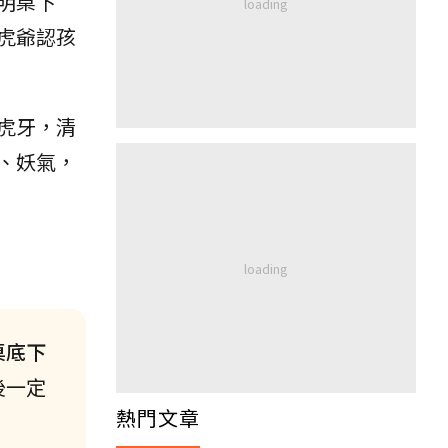
明桌下
虎爺認孩
虎牙，清
、妖氣，
桌底下
後一定
熱門文章