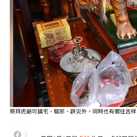
祭拜虎爺可鎮宅、驅邪、辟災外，同時也有嚮往吉祥