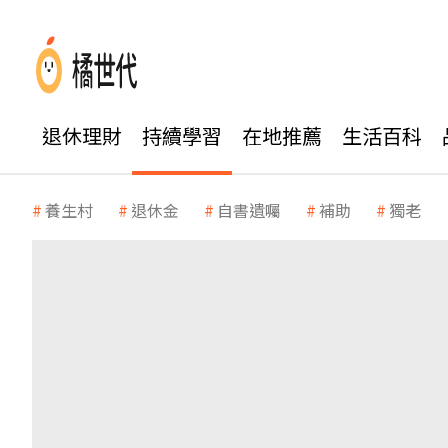
退休理財
持續學習
在地推薦
生活百科
養生村
退休金
自書遺囑
補助
獨老