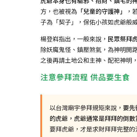
虎爺本身也有驅邪、招財、鎮宅的
方，也被視為
「兒童的守護神」
，
子為「契子」，保佑小孩如虎爺般
楊登嵙指出，一般來說，
民眾祭拜
除妖魔鬼怪、鎮壓煞氣，為神明開
之後再請土地公和主神、配祀神明
注意參拜流程 供品要生食
以台灣廟宇參拜規矩來說，
要先
的虎爺，虎爺通常是拜拜的倒數
要拜虎爺，才是求財拜拜完整的