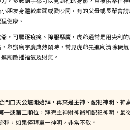
神力，
多數廟宇都可以見到祂的身影，常被供奉在神
若小朋友身體較虛弱或愛吵鬧，有的父母或長輩會請
威猛健康。
虎爺，可驅逐疫癘、降服惡魔，
虎爺通常是用尖利的
路，舉辦廟宇慶典熱鬧時，常見虎爺先進廟清除穢氣
，進廟散播福氣及財氣。
從門口天公爐開始拜，再來是主神、配祀神明、神
第一或第二順位
，拜完主神財神爺和配祀神明，最
流程，如果僅拜單一神明，非常不敬。