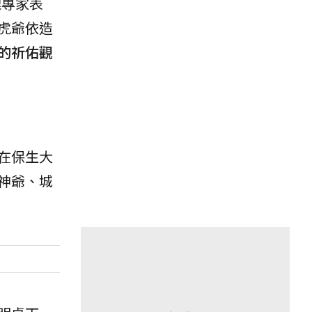
理專家表
虎爺依造
的祈佑觀
在保生大
神爺、城