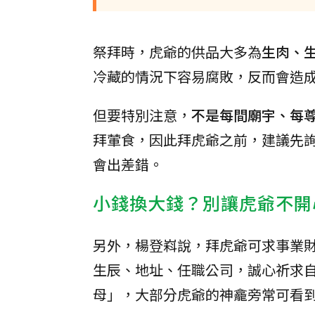
祭拜時，虎爺的供品大多為
生肉、
冷藏的情況下容易腐敗，反而會造
但要特別注意，
不是每間廟宇、每
拜葷食，因此拜虎爺之前，建議先
會出差錯。
小錢換大錢？別讓虎爺不開
另外，楊登嵙說，拜虎爺可求事業
生辰、地址、任職公司，誠心祈求
母」，大部分虎爺的神龕旁常可看