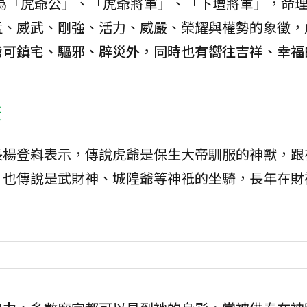
為「虎爺公」、「虎爺將軍」、「下壇將軍」，命
猛、威武、剛強、活力、威嚴、榮耀與權勢的象徵，
爺可鎮宅、驅邪、辟災外，同時也有嚮往吉祥、幸福
康
長楊登嵙表示，傳說虎爺是保生大帝馴服的神獸，跟
，也傳說是武財神、城隍爺等神祇的坐騎，長年在財