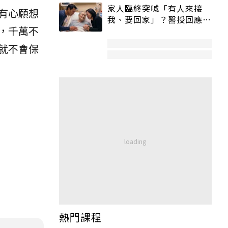
家人臨終突喊「有人來接
有心願想
我、要回家」？醫授回應方
，千萬不
式快學：避免抱憾終生
就不會保
熱門課程