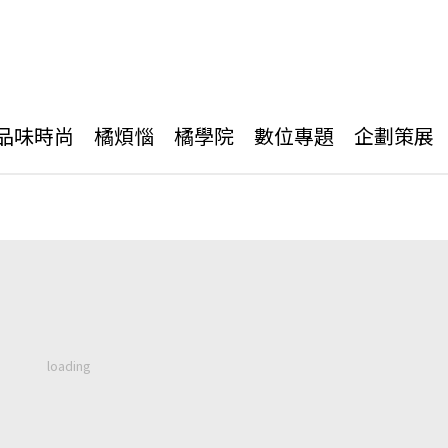
品味時尚
橘煩惱
橘學院
數位專題
企劃策展