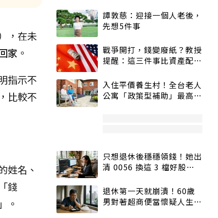
譚敦慈：迎接一個人老後，
先想5件事
），在未
戰爭開打，錢變廢紙？教授
回家
。
提醒：這三件事比資產配置
更重要！
明指示不
入住平價養生村！全台老人
，比較不
公寓「政策型補助」最高打
5折
只想退休後穩穩領錢！她出
清 0056 換這 3 檔好股：
的姓名、
股價高點照樣買
「錢
退休第一天就崩潰！60歲
男對著超商便當懷疑人生
」。
「一切好安靜」