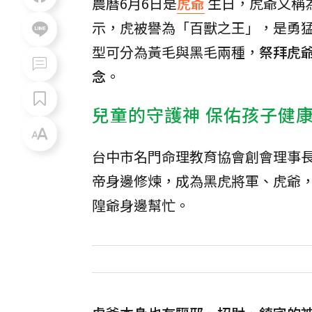
農曆6月6日是
虎爺
生日，虎爺又稱
示，虎被譽為「百獸之王」，是勇
型可分為黃毛與黑毛兩種，
祭拜虎
念
。
兒童的守護神 保佑孩子健
台中市名門命理教育協會創會理事
帝身邊修煉，成為黑虎將軍、虎爺
隍爺身邊幫忙。