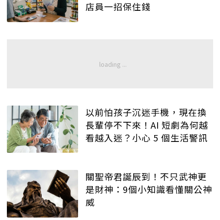
店員一招保住錢
以前怕孩子沉迷手機，現在換
長輩停不下來！AI 短劇為何越
看越入迷？小心 5 個生活警訊
關聖帝君誕辰到！不只武神更
是財神：9個小知識看懂關公神
威