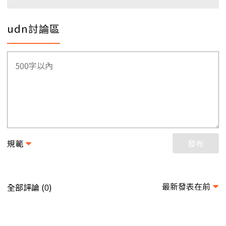
udn討論區
規範
發布
最新發表在前
全部評論 (
)
0