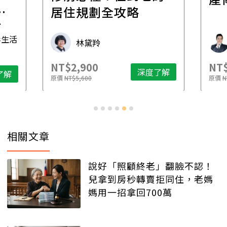
一
居住規劃全攻略
先
毒生活
林黛羚
NT$2,900
NT$
深度了解
了解
原價
NT$5,600
原價
N
相關文章
說好「照顧終老」翻臉不認！
兒拿到房秒轉賣拒同住，老媽
媽用一招拿回700萬