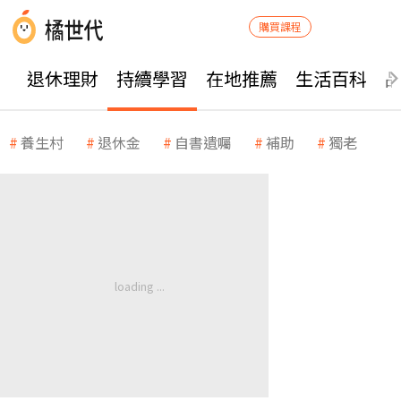
購買課程
退休理財
持續學習
在地推薦
生活百科
養生村
退休金
自書遺囑
補助
獨老