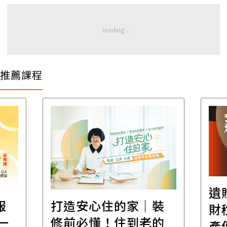
推薦課程
遺
報
打造安心住的家｜裝
財
一
修前必懂！住到老的
產