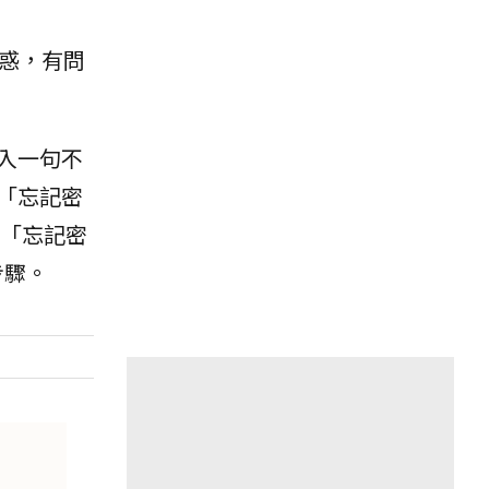
疑惑，有問
入一句不
「忘記密
入「忘記密
步驟。