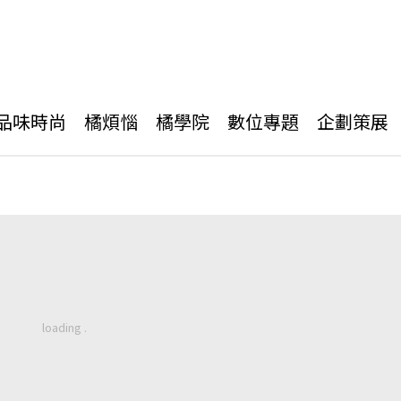
品味時尚
橘煩惱
橘學院
數位專題
企劃策展