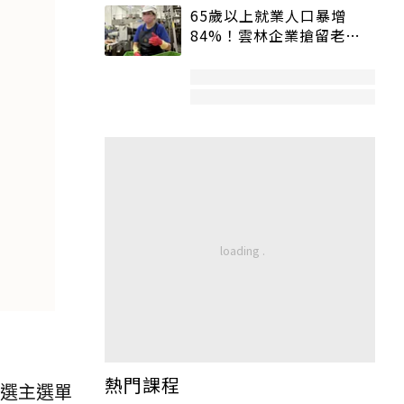
65歲以上就業人口暴增
84%！雲林企業搶留老員
工：穩定性高、經驗豐富
熱門課程
點選主選單