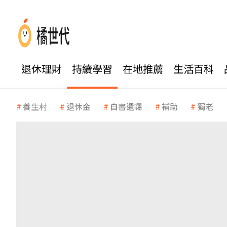
退休理財
持續學習
在地推薦
生活百科
養生村
退休金
自書遺囑
補助
獨老