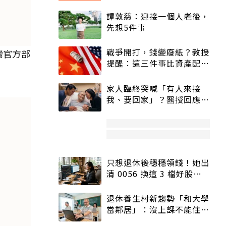
譚敦慈：迎接一個人老後，
先想5件事
戰爭開打，錢變廢紙？教授
灣官方部
提醒：這三件事比資產配置
更重要！
家人臨終突喊「有人來接
我、要回家」？醫授回應方
式快學：避免抱憾終生
只想退休後穩穩領錢！她出
清 0056 換這 3 檔好股：
股價高點照樣買
退休養生村新趨勢「和大學
當鄰居」：沒上課不能住、
宿舍變養老房