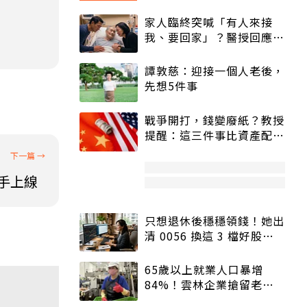
家人臨終突喊「有人來接
我、要回家」？醫授回應方
式快學：避免抱憾終生
譚敦慈：迎接一個人老後，
先想5件事
戰爭開打，錢變廢紙？教授
提醒：這三件事比資產配置
更重要！
幫手上線
只想退休後穩穩領錢！她出
清 0056 換這 3 檔好股：
股價高點照樣買
65歲以上就業人口暴增
84%！雲林企業搶留老員
工：穩定性高、經驗豐富