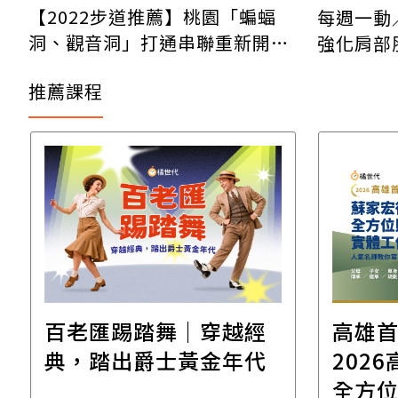
【2022步道推薦】桃園「蝙蝠
每週一動
洞、觀音洞」打通串聯重新開
強化肩部
放！
推薦課程
百老匯踢踏舞｜穿越經
高雄
典，踏出爵士黃金年代
2026高雄
全方