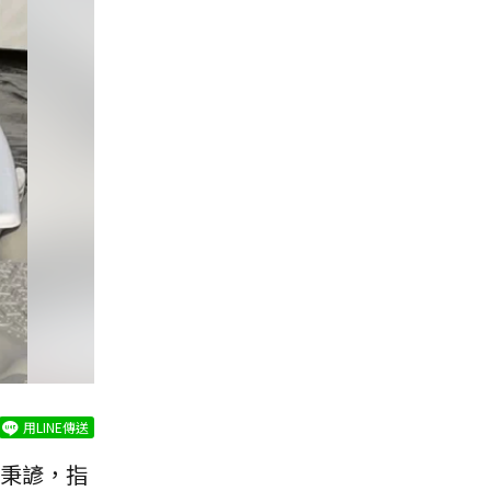
用LINE傳送
秉諺，指