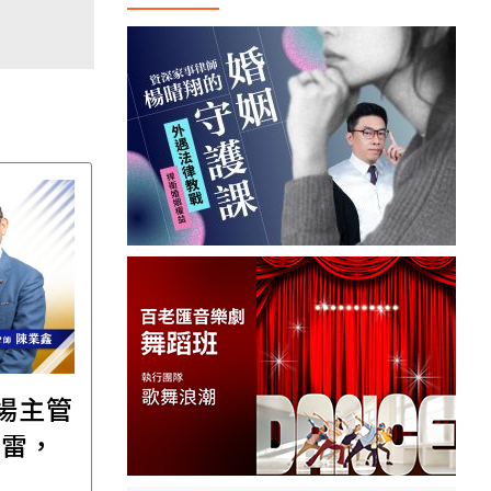
職場主管
【直播講座】免費報名
踩雷，
｜8/11譚敦慈的一個人
場
生活必修課：一個人