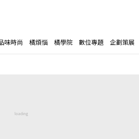
品味時尚
橘煩惱
橘學院
數位專題
企劃策展