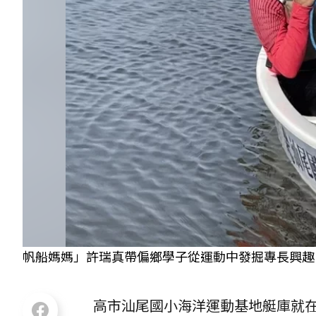
帆船媽媽」許瑞真帶偏鄉學子從運動中發掘專長興趣
高市汕尾國小海洋運動基地艇庫就