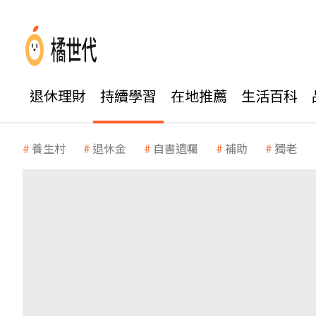
退休理財
持續學習
在地推薦
生活百科
養生村
退休金
自書遺囑
補助
獨老