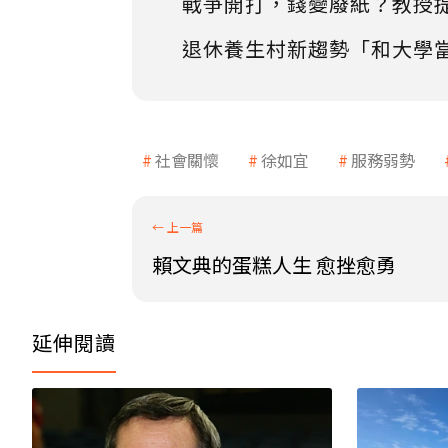
戰爭開打，錢變廢紙？教授
退休養生村新趨勢「和大學
社會關懷
徐如宜
服務弱勢
賴文典的蛋糕人生 愈挫愈勇
延伸閱讀