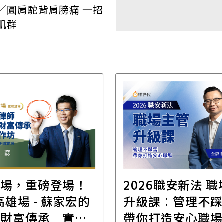
／圓肩駝背肩膀痛 一招
肌群
首場，重磅登場！
2026職安新法 
場 - 蘇家宏的
升級課：管理不
位財富傳承｜實體
帶你打造安心職