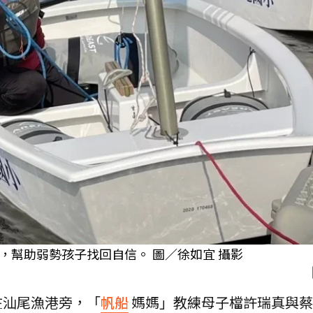
，幫助弱勢孩子找回自信。 圖／徐如宜 攝影
在汕尾漁港旁，「
帆船
媽媽」教練母子檔許瑞真與蔡