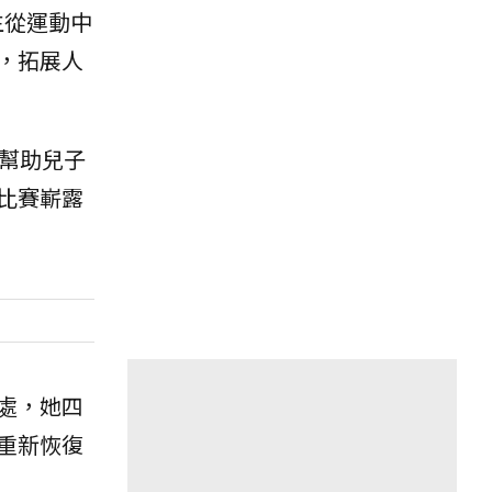
生從運動中
，拓展人
幫助兒子
比賽嶄露
處，她四
重新恢復