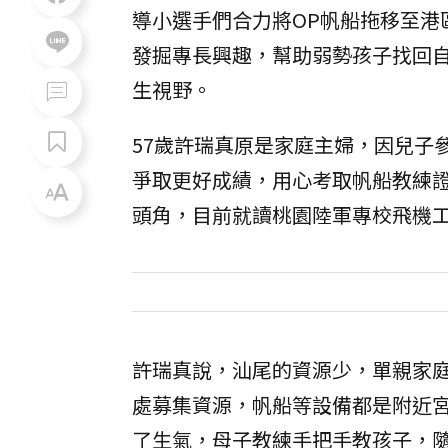
導小選手們合力將OP帆船拖移至港
發掘專長興趣，幫助弱勢孩子找回
生視野。
57歲許瑞真原是家庭主婦，因兒子
爭取更好成績，用心考取帆船教練
頭角，目前就讀桃園陸軍專校飛機
許瑞真說，汕尾的資源少，單親家
處募集資源，帆船等設備都是附近
了生氣，母子教練手把手教孩子，