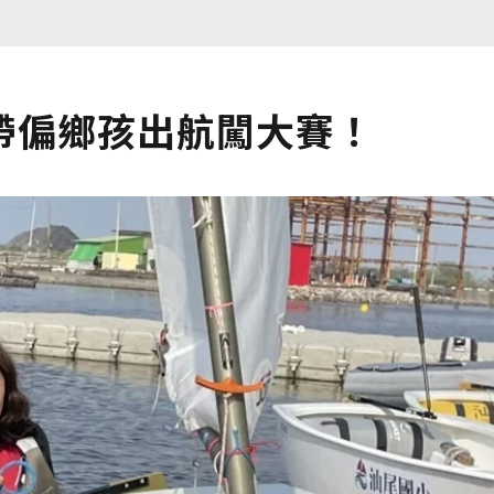
帶偏鄉孩出航闖大賽！