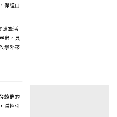
，保護自
虎頭蜂活
昆蟲，具
攻擊外來
發蜂群的
，減輕引