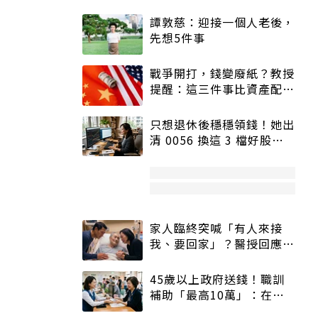
譚敦慈：迎接一個人老後，
先想5件事
戰爭開打，錢變廢紙？教授
提醒：這三件事比資產配置
更重要！
只想退休後穩穩領錢！她出
清 0056 換這 3 檔好股：
股價高點照樣買
家人臨終突喊「有人來接
我、要回家」？醫授回應方
式快學：避免抱憾終生
45歲以上政府送錢！職訓
補助「最高10萬」：在
職、待業都能申請