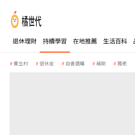
退休理財
持續學習
在地推薦
生活百科
養生村
退休金
自書遺囑
補助
獨老