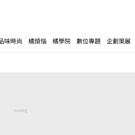
品味時尚
橘煩惱
橘學院
數位專題
企劃策展