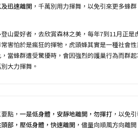
以及迅速離開
，千萬別用力揮舞，以免引來更多蜂群
登山愛好者，去欣賞森林之美，每年7到11月正是
非常害怕於是瘋狂的揮牠，虎頭蜂其實是一種社會性
此，當蜂群遭受驚擾時，會因強烈的護巢行為而群起
萬別大力揮舞。
三要點，
一是低身體，安靜地離開，勿揮打
，以免引
住頭部，壓低身體，快速離開
，儘量向順風方向離開
。