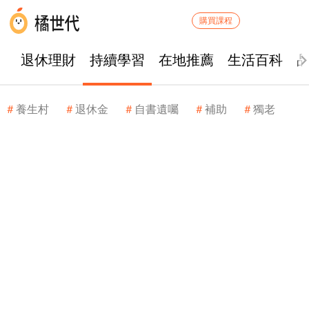
購買課程
退休理財
持續學習
在地推薦
生活百科
養生村
退休金
自書遺囑
補助
獨老