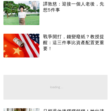
譚敦慈：迎接一個人老後，先
想5件事
戰爭開打，錢變廢紙？教授提
醒：這三件事比資產配置更重
要！