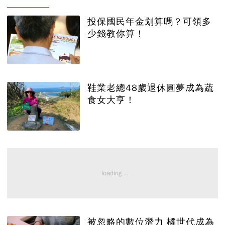
投保國民年金划算嗎？可領多
少錢教你算！
鞋業老總48歲退休圓夢成為蔬
食女大亨！
被忽略的數位潛力 橘世代成為