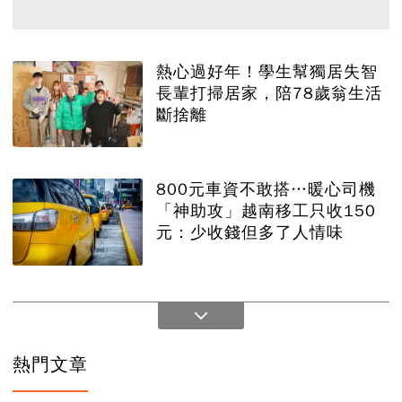
熱心過好年！學生幫獨居失智
長輩打掃居家，陪78歲翁生活
斷捨離
800元車資不敢搭…暖心司機
「神助攻」越南移工只收150
元：少收錢但多了人情味
熱門文章