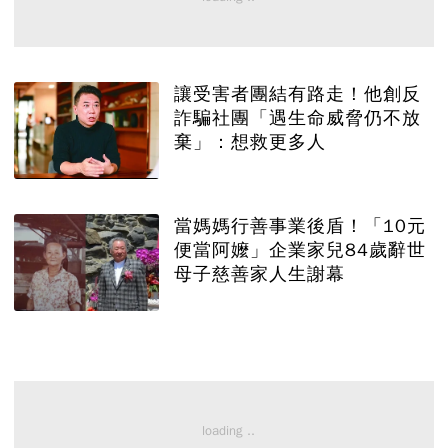
讓受害者團結有路走！他創反
詐騙社團「遇生命威脅仍不放
棄」：想救更多人
當媽媽行善事業後盾！「10元
便當阿嬤」企業家兒84歲辭世
母子慈善家人生謝幕