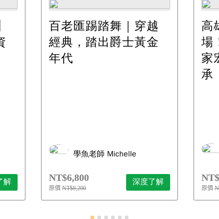
│
百老匯踢踏舞｜穿越
高
資
經典，踏出爵士黃金
場！
年代
家
承
學魚老師 Michelle
NT$6,800
NT$
了解
深度了解
原價
NT$8,200
原價
N