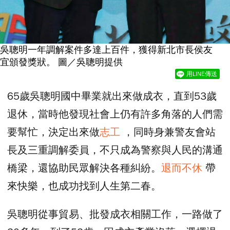
吳聰明一年調解案件多達上百件，獲得新北市長侯友
宜頒發獎狀。 圖／吳聰明提供
用LINE傳送
65歲吳聰明國中畢業就出來做成衣，直到53歲
退休，當時他發現社會上仍有許多角落的人們需
要幫忙，決定出來做
志工
，同時身兼警友會站
長及三重調解委員，不只成為警察與人民的溝通
橋梁，還協助民眾解決各種糾紛。
退而不休
帶
來快樂，也成功找到人生第二春。
吳聰明從事貿易、批發成衣相關工作，一路做了