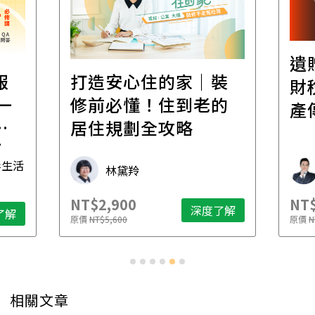
遺
報
打造安心住的家｜裝
財
一
修前必懂！住到老的
產
一
居住規劃全攻略
先
毒生活
林黛羚
NT$2,900
NT$
深度了解
了解
原價
NT$5,600
原價
N
相關文章