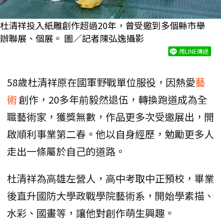
杜清祥投入紙雕創作超過20年，曾受邀到多個縣市舉
辦聯展、個展。 圖／記者陳弘逸攝影
用LINE傳送
58歲杜清祥原在國軍野戰單位服役，因熱愛
藝
術
創作，20多年前毅然退伍，轉換跑道成為全
職藝術家，獲獎無數，作品更多次受邀展出，開
啟順利事業第二春。他以自身經歷，勉勵更多人
走出一條屬於自己的道路。
杜清祥為高雄左營人，高中考取中正預校，畢業
後直升國防大學政戰學院藝術系，開始學素描、
水彩、國畫等，讓他對創作萌生興趣。