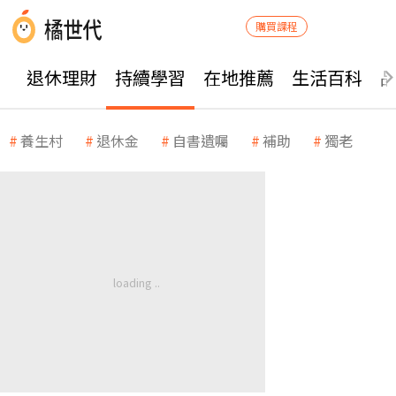
購買課程
退休理財
持續學習
在地推薦
生活百科
養生村
退休金
自書遺囑
補助
獨老