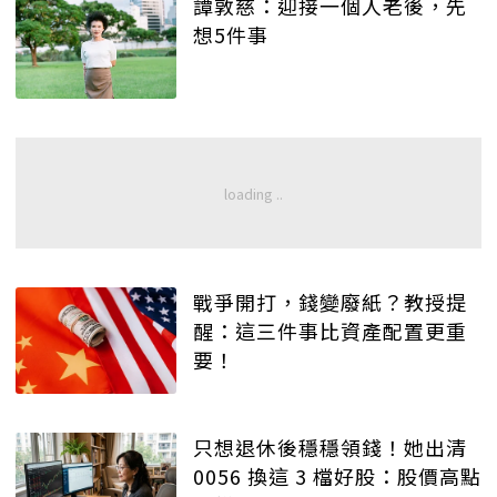
譚敦慈：迎接一個人老後，先
想5件事
戰爭開打，錢變廢紙？教授提
醒：這三件事比資產配置更重
要！
只想退休後穩穩領錢！她出清
0056 換這 3 檔好股：股價高點