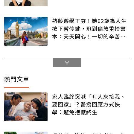
熟齡遊學正夯！她62歲為人生
按下暫停鍵，飛到倫敦重拾書
本：天天開心！一切的辛苦都
值得
熱門文章
家人臨終突喊「有人來接我、
要回家」？醫授回應方式快
學：避免抱憾終生